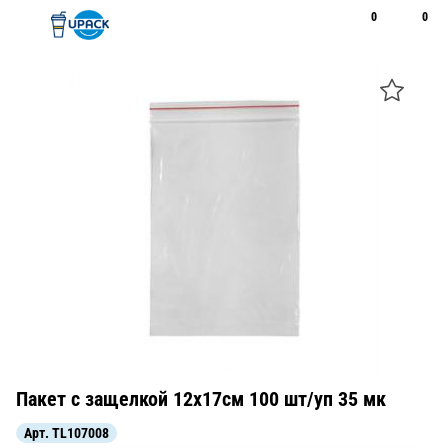
0
0
Рус
Қаз
Открыть поиск
Позвонить
+7 747 094 22 07
Пакет с защелкой 12х17см 100 шт/уп 35 мк
Арт.
TL107008