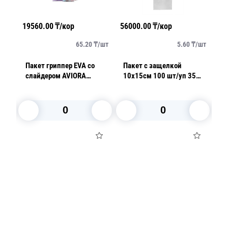
19560.00
₸/кор
56000.00
₸/кор
34
/
шт
65.20
₸/
шт
5.60
₸/
шт
Пакет гриппер EVA со
Пакет с защелкой
П
слайдером AVIORA
10х15см 100 шт/уп 35
2
30х40см 100 шт/уп
мк
м
300шт/кор
В корзину
В корзину
Посуда для приготовления пищи
Маски