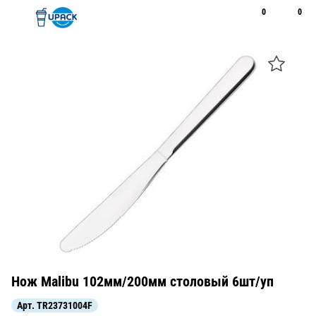
0
0
Рус
Қаз
Открыть поиск
Позвонить
+7 747 094 22 07
Нож Malibu 102мм/200мм столовый 6шт/уп
Арт.
TR23731004F