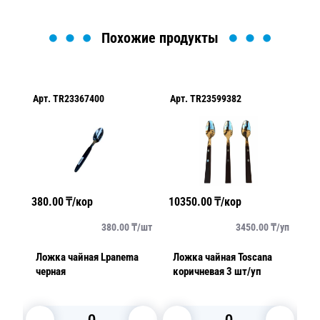
Похожие продукты
Арт.
TR23367400
Арт.
TR23599382
Арт.
TR2
380.00
₸/кор
10350.00
₸/кор
450.00
₸
380.00
₸/
шт
3450.00
₸/
уп
Ложка чайная Lpanema
Ложка чайная Toscana
Нож Bu
черная
коричневая 3 шт/уп
102мм/