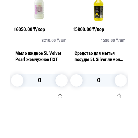
16050.00
₸/кор
15800.00
₸/кор
32
/
шт
3210.00
₸/
шт
1580.00
₸/
шт
Мыло жидкое 5L Velvet
Средство для мытья
С
Pearl жемчужное ПЭТ
посуды 5L Silver лимон
к
лон
ПЭТ
м
п
G
В корзину
В корзину
Посуда для приготовления пищи