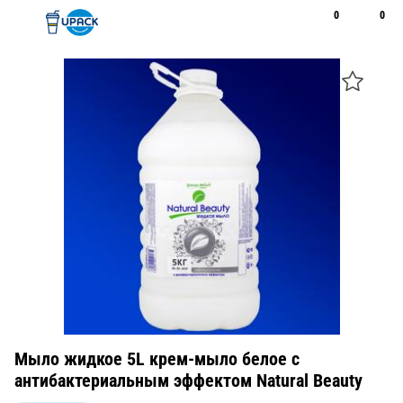
0
0
Рус
Қаз
Открыть поиск
Позвонить
+7 747 094 22 07
Мыло жидкое 5L крем-мыло белое с
антибактериальным эффектом Natural Beauty