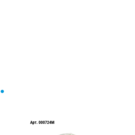
Загрузка
формы...
Арт.
000724M
Арт.
000