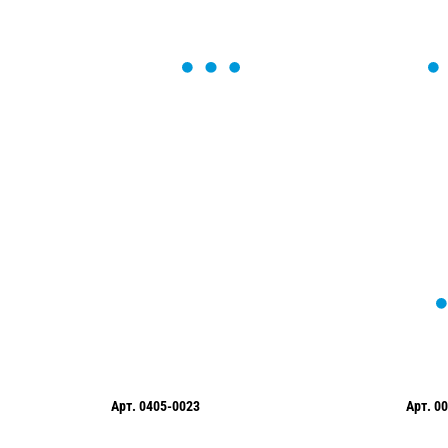
ОСТАВЬТЕ ЗАЯВКУ
Мы вам перезвоним в течение 1 минут
оформить нужный товар!
Арт.
0405-0023
Арт.
00