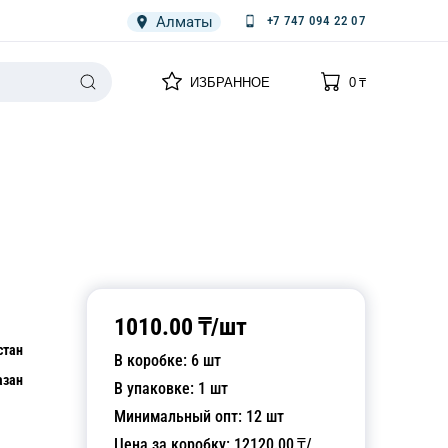
Алматы
+7 747 094 22 07
0
0
ИЗБРАННОЕ
0
₸
НАРИЯ
ПЛЕНКА
СПЕЦОДЕЖДА ОДНОРАЗОВАЯ
1010.00
₸/
шт
стан
В коробке:
6
шт
азан
В упаковке:
1
шт
Минимальный опт:
12
шт
Цена за коробку:
12120.00
₸/