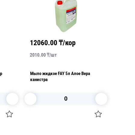
12060.00
₸/кор
1387
2010.00
₸/
шт
730.00
₸
гр
Мыло жидкое FAY 5л Алое Вера
Гель дл
канистра
В корзину