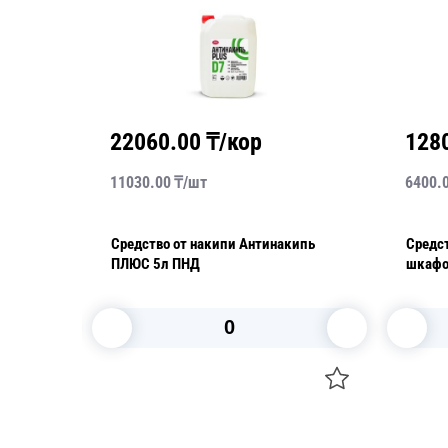
22060.00
₸/кор
128
11030.00
₸/
шт
6400.
ктов и
Средство от накипи Антинакипь
Средс
ПЛЮС 5л ПНД
В корзину