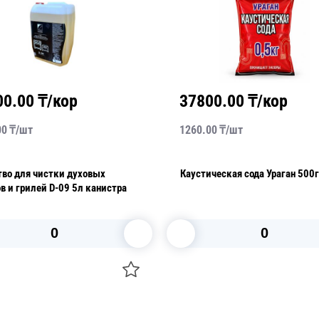
00.00
₸/кор
37800.00
₸/кор
00
₸/
шт
1260.00
₸/
шт
тво для чистки духовых
Каустическая сода Ураган 500
шкафов и грилей D-09 5л канистра
В корзину
В корзину