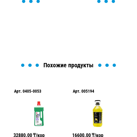
ОСТАВЬТЕ ЗАЯВКУ
Мы вам перезвоним в течение 1 минуты и поможем
найти или оформить нужный товар!
Загрузка формы...
Похожие продукты
Арт.
0405-0053
Арт.
005194
Ар
32880.00
₸/кор
16600.00
₸/кор
24