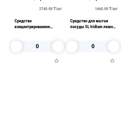
/
шт
2740.00
₸/
шт
1660.00
₸/
шт
Средство
Средство для мытья
С
для
концентрированное
посуды 5L Iridium лимон
по
моющее для твердых
ПЭТ
поверхностей 1л ПНД
GLOSS MOP EXTRA
В корзину
В корзину
Посуда для приготовления пищи
Маски
Для кондитеров
TRAMONTINA