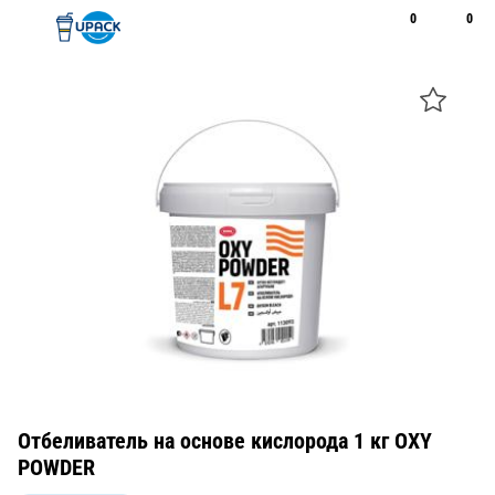
0
0
Рус
Қаз
Открыть поиск
Позвонить
+7 747 094 22 07
Отбеливатель на основе кислорода 1 кг OXY
POWDER