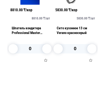
8810.00
₸/кор
5830.00
₸/кор
55
/
шт
8810.00
₸/
шт
5830.00
₸/
шт
Шпатель кондитера
Сито кухонное 13 см
До
Professional Master
Verano красносерый
п
41,2см
Be
В корзину
В корзину
Посуда для приготовления пищи
Маски