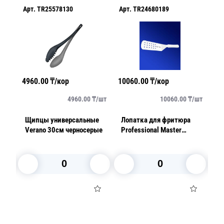
Арт.
TR25578130
Арт.
TR24680189
Ар
4960.00
₸/кор
10060.00
₸/кор
29
/
шт
4960.00
₸/
шт
10060.00
₸/
шт
Щипцы универсальные
Лопатка для фритюра
До
Verano 30см черносерые
Professional Master
с
37,7см с отверстиями
Pr
В корзину
В корзину