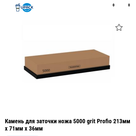
0
0
Рус
Қаз
Открыть поиск
Позвонить
+7 747 094 22 07
Камень для заточки ножа 5000 grit Profio 213мм
х 71мм х 36мм