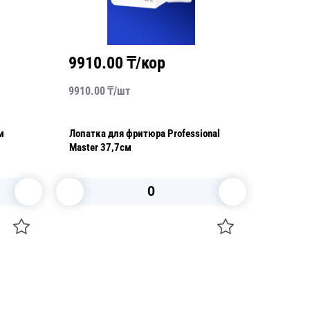
9910.00
₸/кор
7800
9910.00
₸/
шт
7800.00
м
Лопатка для фритюра Professional
Устройс
Master 37,7см
Churras
В корзину