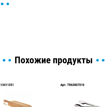
ы и поможем найти или
Похожие продукты
R13411351
Арт.
TR63807010