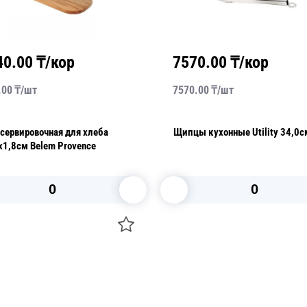
40.00
₸/кор
7570.00
₸/кор
.00
₸/
шт
7570.00
₸/
шт
сервировочная для хлеба
Щипцы кухонные Utility 34,0с
1,8см Belem Provence
В корзину
В корзину
О НАС