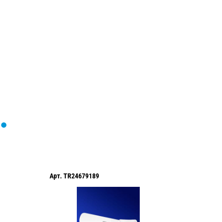
Загрузка
формы...
Арт.
TR24679189
Арт.
TR2