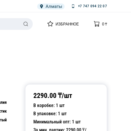
Алматы
+7 747 094 22 07
0
0
ИЗБРАННОЕ
0
₸
НАРИЯ
ПЛЕНКА
СПЕЦОДЕЖДА ОДНОРАЗОВАЯ
2290.00
₸/
шт
илия
В коробке:
1
шт
стик
В упаковке:
1
шт
тый
Минимальный опт:
1
шт
За мин. партию:
2290.00
₸/