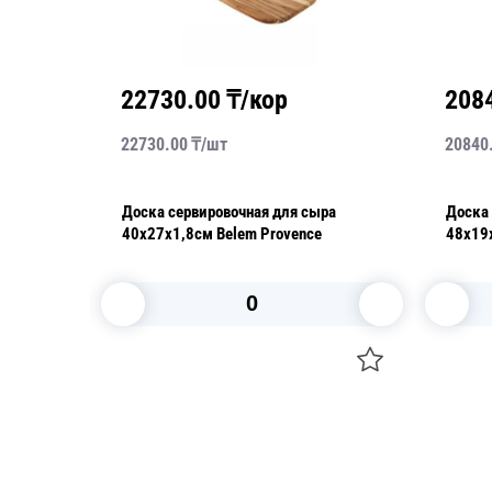
22730.00
₸/кор
208
22730.00
₸/
шт
20840
Доска сервировочная для сыра
Доска 
asco
40х27х1,8см Belem Provence
48х19х
В корзину
Посуда для приготовления пищи
Свечи