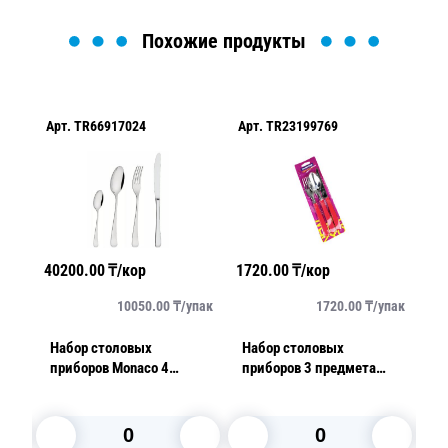
Похожие продукты
Арт.
TR66917024
Арт.
TR23199769
Ар
40200.00
₸/кор
1720.00
₸/кор
40
упак
10050.00
₸/
упак
1720.00
₸/
упак
Набор столовых
Набор столовых
Н
24
приборов Monaco 4
приборов 3 предмета
пр
 /
предмета хром
New Color красный 3 шт/
по
уп
о
ш