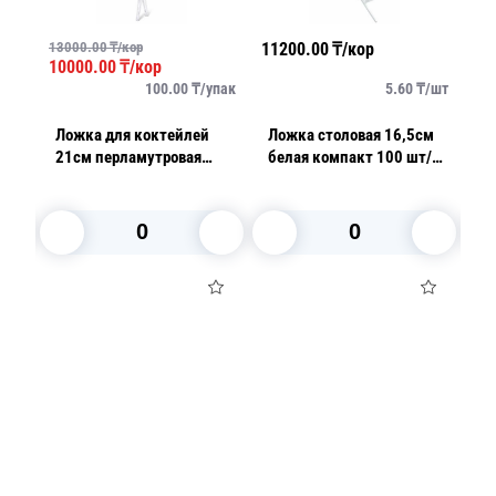
13000.00
₸/кор
11200.00
₸/кор
94
10000.00
₸/кор
/
шт
100.00
₸/
упак
5.60
₸/
шт
Ложка для коктейлей
Ложка столовая 16,5см
Л
21см перламутровая
белая компакт 100 шт/
б
6шт/уп Ps
уп
В корзину
В корзину
Посуда для приготовления пищи
Маски