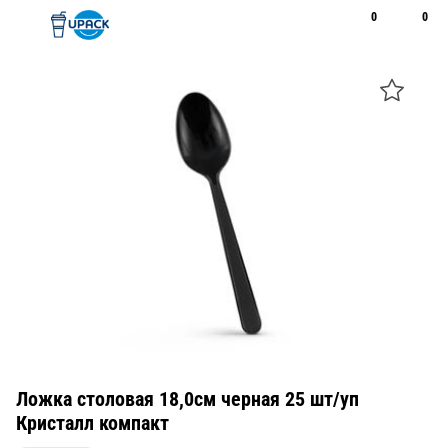
0
0
Рус
Қаз
Открыть поиск
Позвонить
+7 747 094 22 07
Ложка столовая 18,0см черная 25 шт/уп
Кристалл компакт