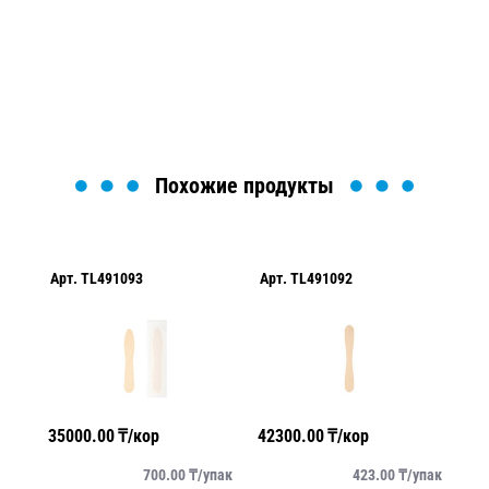
Мы вам перезвоним в течение 1 минуты и поможем
найти или оформить нужный товар!
Загрузка формы...
Похожие продукты
Арт.
TL491093
Арт.
TL491092
Ар
35000.00
₸/кор
42300.00
₸/кор
13
/
шт
700.00
₸/
упак
423.00
₸/
упак