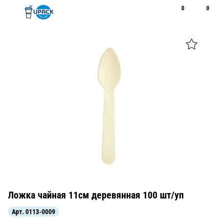
0
0
Рус
Қаз
Открыть поиск
Позвонить
+7 747 094 22 07
Ложка чайная 11см деревянная 100 шт/уп
Арт.
0113-0009