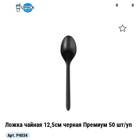
0
0
Рус
Қаз
Открыть поиск
Позвонить
+7 747 094 22 07
Ложка чайная 12,5см черная Премиум 50 шт/уп
Арт.
P4034