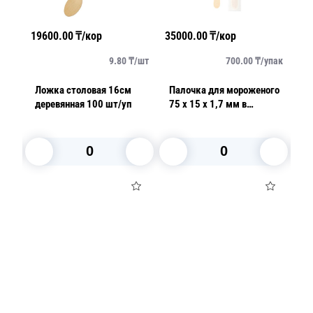
19600.00
₸/кор
35000.00
₸/кор
13
/
шт
9.80
₸/
шт
700.00
₸/
упак
Ложка столовая 16см
Палочка для мороженого
Ло
/
деревянная 100 шт/уп
75 х 15 х 1,7 мм в
индивид упаковке 100
шт/уп AVIORA
В корзину
В корзину
Посуда для приготовления пищи
Маски