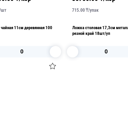
/
шт
715.00
₸/
упак
чайная 11см деревянная 100
Ложка столовая 17,3см метал
резной край 18шт/уп
В корзину
В корзину
О НАС
 средства для ухода
ДОСТАВКА И ОПЛАТА
ля праздника
РЕКВИЗИТЫ