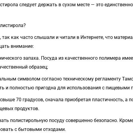
истирола следует держать в сухом месте — это единственн
олистирола?
так как часто слышали и читали в Интернете, что материа
щать внимание:
мического запаха. Посуда из качественного полимера име
ачественный образец;
иальным символом согласно техническому регламенту Тамо
сть и полностью пригодна для использования с пищевыми 
 свыше 70 градусов, сначала приобретая пластичность, а 
щевых продуктов.
ать полистирольную посуду совершенно безопасно. Кроме т
ровать с бытовыми отходами.