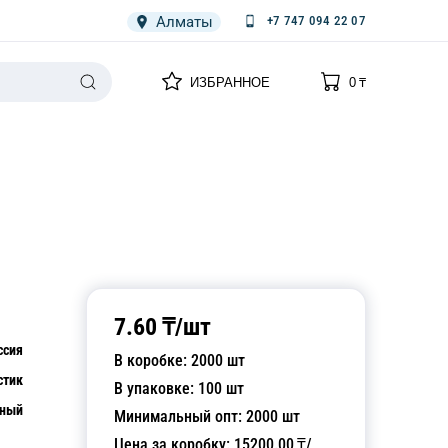
Алматы
+7 747 094 22 07
0
0
ИЗБРАННОЕ
0
₸
НАРИЯ
ПЛЕНКА
СПЕЦОДЕЖДА ОДНОРАЗОВАЯ
7.60
₸/
шт
ссия
В коробке:
2000
шт
стик
В упаковке:
100
шт
рный
Минимальный опт:
2000
шт
Цена за коробку:
15200.00
₸/