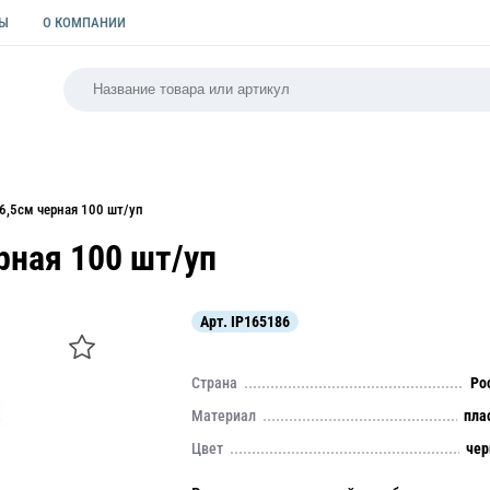
ТЫ
О КОМПАНИИ
РСАЛЬНАЯ
ПАКЕТЫ
ФОРМЫ ДЛЯ ВЫПЕЧКИ
КУЛИ
6,5см черная 100 шт/уп
рная 100 шт/уп
Арт.
IP165186
Страна
Ро
Материал
пла
Цвет
че