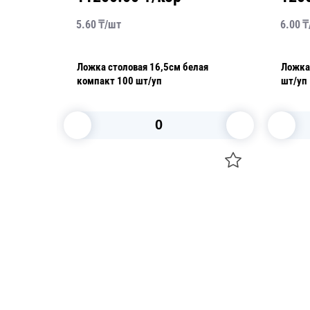
5.60
₸/
шт
6.00
₸
Ложка столовая 16,5см белая
Ложка 
компакт 100 шт/уп
шт/уп
В корзину
Посуда для приготовления пищи
Свечи
Маски
Уборка и
Для кондитеров
Товары д