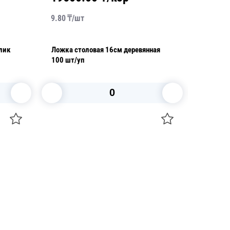
9.80
₸/
шт
4.70
₸/
лик
Ложка столовая 16см деревянная
Ложка с
100 шт/уп
компакт
В корзину
+7 747 094 22 07
Звоните по телефону