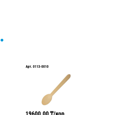
Арт.
0113-0010
Арт.
011
19600.00
₸/кор
9400