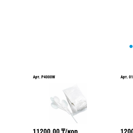
Арт.
P4000W
Арт.
01
11200.00
₸/кор
120