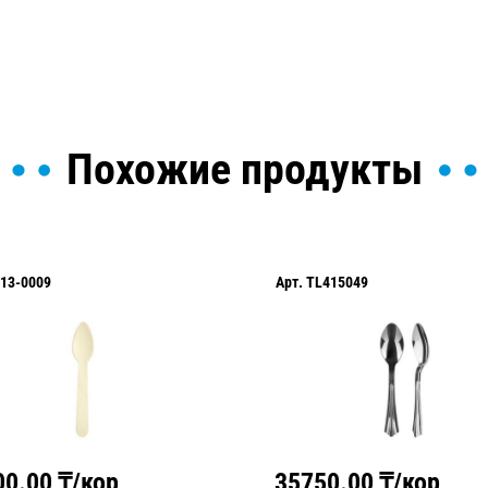
Похожие продукты
13-0009
Арт.
TL415049
00.00
₸/кор
35750.00
₸/кор