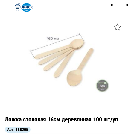
0
0
Рус
Қаз
Открыть поиск
Позвонить
+7 747 094 22 07
Ложка столовая 16см деревянная 100 шт/уп
Арт.
188205