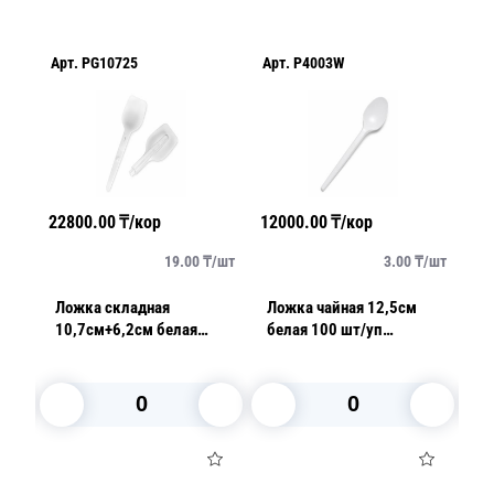
Арт.
PG10725
Арт.
P4003W
Ар
22800.00
₸/кор
12000.00
₸/кор
17
/
шт
19.00
₸/
шт
3.00
₸/
шт
см
Ложка складная
Ложка чайная 12,5см
Ло
/
10,7см+6,2см белая
белая 100 шт/уп
ч
лопатка PP
2000шт/кор
у
В корзину
В корзину