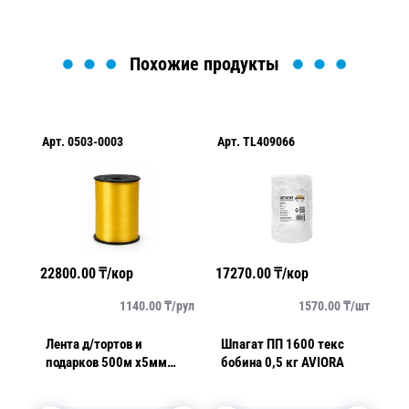
Похожие продукты
Арт.
0503-0003
Арт.
TL409066
Ар
22800.00
₸/кор
17270.00
₸/кор
18
/
рул
1140.00
₸/
рул
1570.00
₸/
шт
Лента д/тортов и
Шпагат ПП 1600 текс
Ш
подарков 500м х5мм
бобина 0,5 кг AVIORA
2
желтая