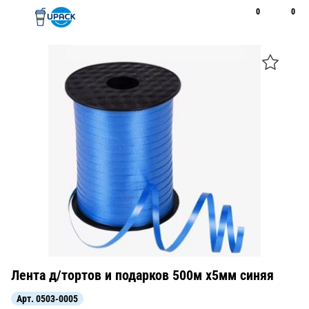
0
0
Рус
Қаз
Открыть поиск
Позвонить
+7 747 094 22 07
Лента д/тортов и подарков 500м х5мм синяя
Арт.
0503-0005