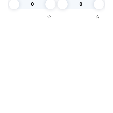
В корзину
В корзину
Посуда для приготовления пищи
Маски
Для кондитеров
TRAMONTINA
Свечи
Уборка и средства для ухода
Товары для праздника
Вакансии компании