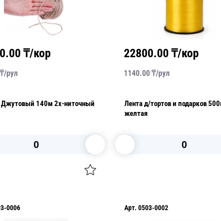
0.00
₸/кор
22800.00
₸/кор
₸/
рул
1140.00
₸/
рул
 Джутовый 140м 2х-ниточный
Лента д/тортов и подарков 50
желтая
В корзину
В корзину
03-0006
Арт.
0503-0002