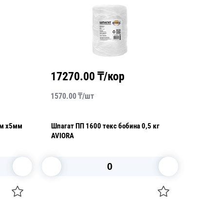
17270.00
₸/кор
1570.00
₸/
шт
0м х5мм
Шпагат ПП 1600 текс бобина 0,5 кг
AVIORA
В корзину