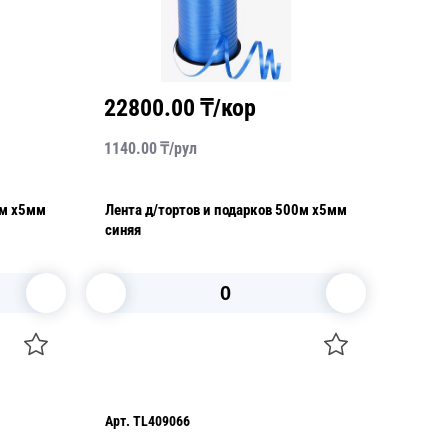
22800.00
₸/кор
1140.00
₸/
рул
0м х5мм
Лента д/тортов и подарков 500м х5мм
синяя
В корзину
Арт.
TL409066