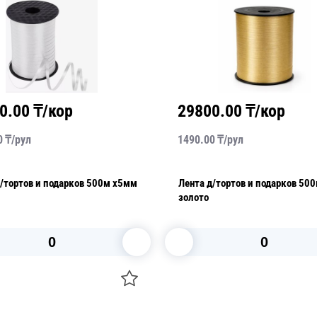
0.00
₸/кор
29800.00
₸/кор
0
₸/
рул
1490.00
₸/
рул
д/тортов и подарков 500м х5мм
Лента д/тортов и подарков 50
золото
В корзину
В корзину