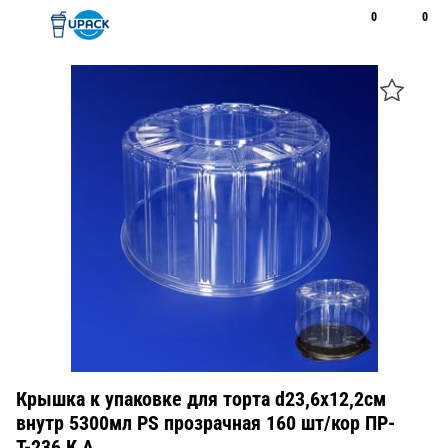
0
0
Рус
Қаз
Открыть поиск
Позвонить
+7 747 094 22 07
Крышка к упаковке для торта d23,6х12,2см
внутр 5300мл PS прозрачная 160 шт/кор ПР-
Т-236 К А