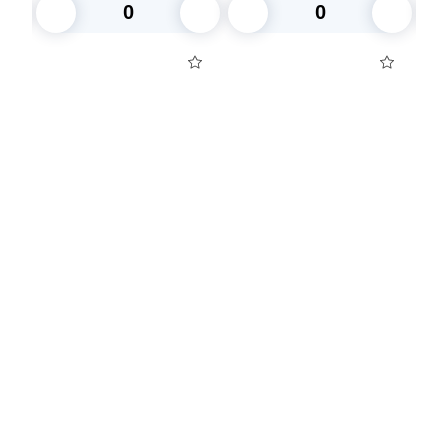
ПР-Т-233К
В корзину
В корзину
Посуда для приготовления пищи
Маски
Для кондитеров
TRAMONTINA
Свечи
Уборка и средства для ухода
Товары для праздника
Вакансии компании