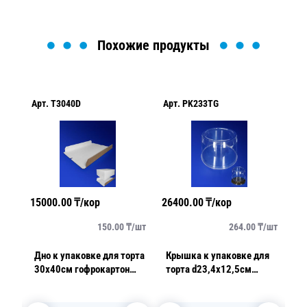
Похожие продукты
Арт.
T3040D
Арт.
PK233TG
Ар
15000.00
₸/кор
26400.00
₸/кор
19
/
шт
150.00
₸/
шт
264.00
₸/
шт
ля
Дно к упаковке для торта
Крышка к упаковке для
Дн
тр
30х40см гофрокартон
торта d23,4х12,5см
ру
ная
50шт/уп
внутр 5100мл PET
в
прозрачная 100 шт/кор
1