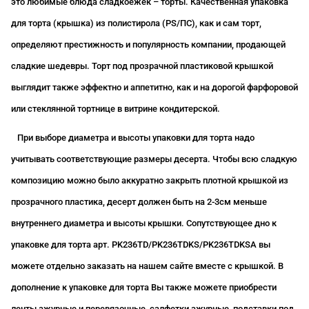
это любимые блюда сладкоежек – торты. Качественная упаковка
для торта (крышка) из полистирола (
PS
/ПС), как и сам торт,
определяют престижность и популярность компании, продающей
сладкие шедевры. Торт под прозрачной пластиковой крышкой
выглядит также эффектно и аппетитно, как и на дорогой фарфоровой
или стеклянной тортнице в витрине кондитерской.
При выборе диаметра и высоты упаковки для торта надо
учитывать соответствующие размеры десерта. Чтобы всю сладкую
композицию можно было аккуратно закрыть плотной крышкой из
прозрачного пластика, десерт должен быть на 2-3см меньше
внутреннего диаметра и высоты крышки. Сопутствующее дно к
упаковке для торта арт. PK236TD/PK236TDKS/PK236TDKSA
вы
можете отдельно заказать на нашем сайте вместе с крышкой. В
дополнение к упаковке для торта Вы также можете приобрести
ленты ажурные и перевязочные, салфетки ажурные, подставки под