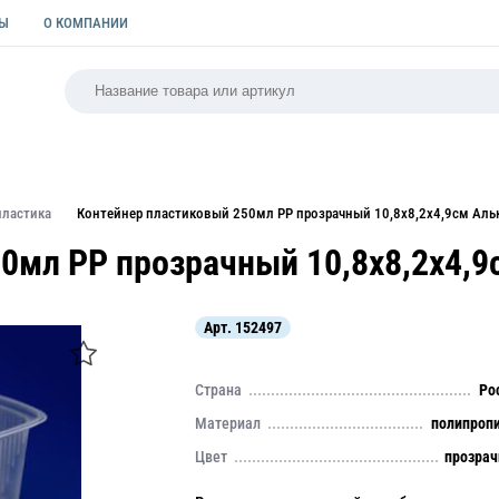
ТЫ
О КОМПАНИИ
РСАЛЬНАЯ
ПАКЕТЫ
ФОРМЫ ДЛЯ ВЫПЕЧКИ
КУЛИ
пластика
Контейнер пластиковый 250мл PP прозрачный 10,8х8,2х4,9см Аль
0мл PP прозрачный 10,8х8,2х4,9
Арт.
152497
Страна
Ро
Материал
полипроп
Цвет
прозра