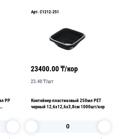
Арт.
C1212-251
Арт.
CKP
23400.00
₸/кор
2440
23.40
₸/
шт
122.00
₸
мл PP
Контейнер пластиковый 250мл PET
Контейн
черный 12,6х12,6х3,8см 1000шт/кор
прозрач
крышкой
кор