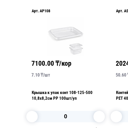
Арт.
AP108
Арт.
A
7100.00
₸/кор
202
7.10
₸/
шт
50.60
чная
Крышка к упак конт 108-125-500
Конте
10,8х8,2см PP 100шт/уп
PET 4