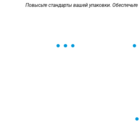
Повысьте стандарты вашей упаковки. Обеспечьте 
ОСТАВЬТЕ ЗАЯВКУ
Мы вам перезвоним в течение 1 минут
оформить нужный товар!