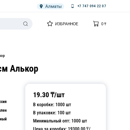
Алматы
+7 747 094 22 07
0
0
ИЗБРАННОЕ
0
₸
НАРИЯ
ПЛЕНКА
СПЕЦОДЕЖДА ОДНОРАЗОВАЯ
кор
см Алькор
19.30
₸/
шт
ссия
В коробке:
1000
шт
илен
В упаковке:
100
шт
чный
Минимальный опт:
1000
шт
Цена за коробку:
19300.00
₸/