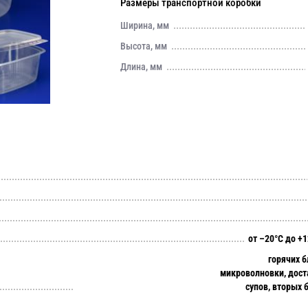
Размеры транспортной коробки
Ширина, мм
Высота, мм
Длина, мм
от –20°C до +
горячих б
микроволновки, дост
супов, вторых 