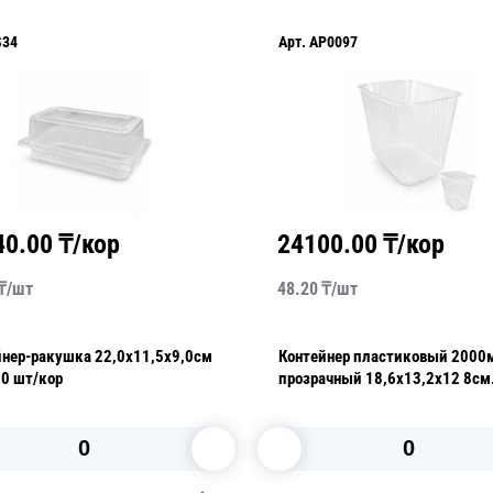
S34
Арт.
AP0097
40.00
₸/кор
24100.00
₸/кор
₸/
шт
48.20
₸/
шт
йнер-ракушка 22,0х11,5х9,0см
Контейнер пластиковый 2000
00 шт/кор
прозрачный 18,6х13,2х12 8см
100шт/уп