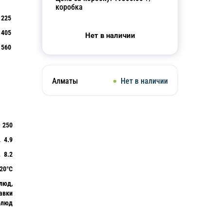
коробка
225
405
Нет в наличии
560
Алматы
Нет в наличии
250
4.9
8.2
120°C
люд,
авки
блюд