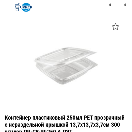
0
0
Рус
Қаз
Открыть поиск
Позвонить
+7 747 094 22 07
Контейнер пластиковый 250мл PET прозрачный
с нераздельной крышкой 13,7х13,7х3,7см 300
шт/кор ПР-СК-РГ-250 А ПЭТ