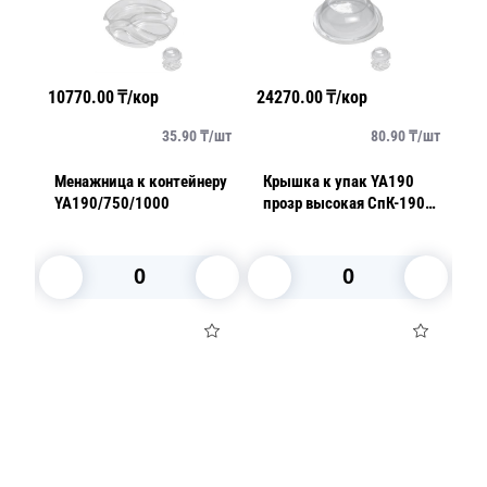
10770.00
₸/кор
24270.00
₸/кор
13
/
шт
35.90
₸/
шт
80.90
₸/
шт
ый
Менажница к контейнеру
Крышка к упак YA190
К
й с
YA190/750/1000
прозр высокая СпК-190К
3
ой
И
15
шт/
к
ЭТ
В корзину
В корзину
Посуда для приготовления пищи