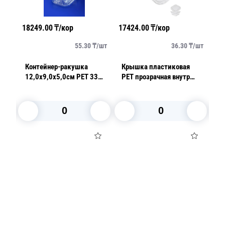
18249.00
₸/кор
17424.00
₸/кор
22
/
шт
55.30
₸/
шт
36.30
₸/
шт
ый
Контейнер-ракушка
Крышка пластиковая
К
12,0х9,0х5,0см PET 330
РЕТ прозрачная внутр
7
ор
шт/кор ПР-К-8 ПЭТ А
13,8х13,8см к
1
контейнеру 480 шт/кор
ПР-СТ-38 Кр ПЭТ
В корзину
В корзину
Посуда для приготовления пищи
Маски