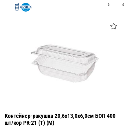
0
0
Рус
Қаз
Открыть поиск
Позвонить
+7 747 094 22 07
Контейнер-ракушка 20,6х13,0х6,0см БОП 400
шт/кор РК-21 (Т) (М)