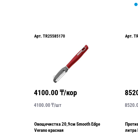
Арт.
TR25585170
Арт.
T
4100.00
₸/кор
852
4100.00
₸/
шт
8520.
 с
Овощечистка 20,9см Smooth Edge
Против
2,6л
Verano красная
литра 