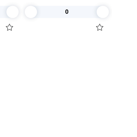
В корзину
+7 747 094 22 07
Звоните по телефону
+7 708 861 37 08
Пишите в telegram
+7 708 861 37 08
Пишите в whatsup