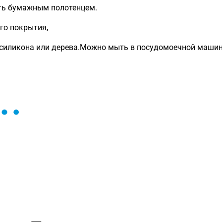
еть бумажным полотенцем.
го покрытия,
 силикона или дерева.Можно мыть в посудомоечной машин
ы и поможем найти или