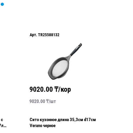
Арт.
TR25588132
Арт.
TR2
9020.00
₸/кор
3480
9020.00
₸/
шт
3480.00
 с
Сито кухонное длина 35,3см d17см
Шампур
7л
Verano черное