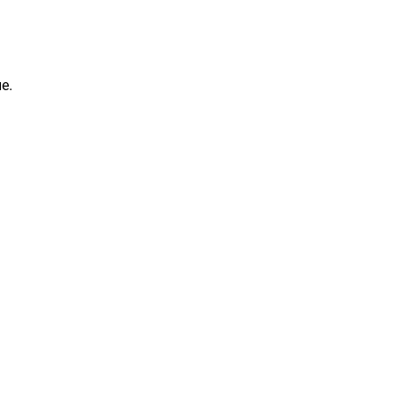
е.
Загрузка
формы...