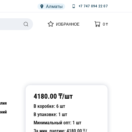
Алматы
+7 747 094 22 07
0
0
ИЗБРАННОЕ
0
₸
НАРИЯ
ПЛЕНКА
СПЕЦОДЕЖДА ОДНОРАЗОВАЯ
4180.00
₸/
шт
илия
В коробке:
6
шт
ний
В упаковке:
1
шт
Минимальный опт:
1
шт
За мин. партию:
4180.00
₸/