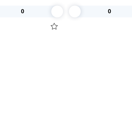
В корзину
В корзину
О НАС
 средства для ухода
ДОСТАВКА И ОПЛАТА
ля праздника
РЕКВИЗИТЫ
 компании
КОНТАКТЫ
О КОМПАНИИ