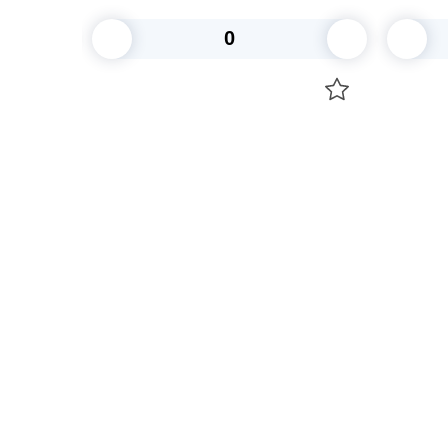
В корзину
Посуда для приготовления пищи
Свечи
Маски
Уборка и
Для кондитеров
Товары д
TRAMONTINA
Вакансии