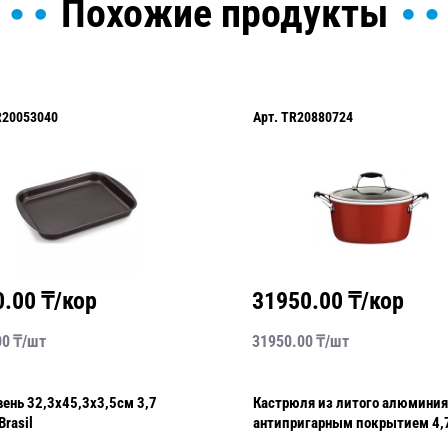
Похожие продукты
R20053040
Арт.
TR20880724
0.00
₸/кор
31950.00
₸/кор
00
₸/
шт
31950.00
₸/
шт
ень 32,3х45,3х3,5см 3,7
Кастрюля из литого алюминия
Brasil
антипригарным покрытием 4,
Aroma