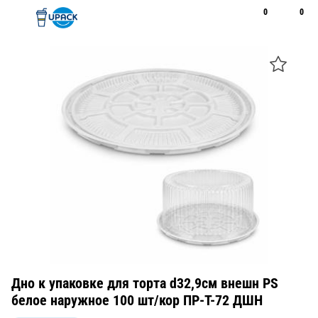
0
0
Рус
Қаз
Открыть поиск
Позвонить
+7 747 094 22 07
Дно к упаковке для торта d32,9см внешн PS
белое наружное 100 шт/кор ПР-Т-72 ДШН