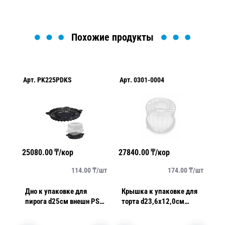
Похожие продукты
Арт.
PK225PDKS
Арт.
0301-0004
Ар
25080.00
₸/кор
27840.00
₸/кор
28
/
шт
114.00
₸/
шт
174.00
₸/
шт
рта
Дно к упаковке для
Крышка к упаковке для
К
T
пирога d25см внешн PS
торта d23,6х12,0см
то
коричневое 220 шт/кор
внутр ПЭТ прозрачная
в
ИП-225 ДШ
160 шт/кор
про