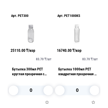
Арт.
PET300
Арт.
PET1000KS
Ар
25110.00
₸/кор
16740.00
₸/кор
14
/
шт
83.70
₸/
шт
83.70
₸/
шт
Бутылка 300мл PET
Бутылка 1000мл PET
Буты
я с
круглая прозрачная с
квадратная прозрачная с
кр
крышкой большое
крышкой диаметр
кры
см
горлышко
горловины 3,8см h24см
г
дно 7х7см
дн
В корзину
В корзину