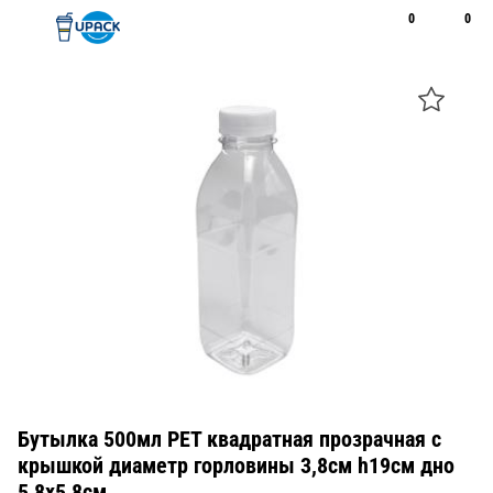
0
0
Рус
Қаз
Открыть поиск
Позвонить
+7 747 094 22 07
Бутылка 500мл PET квадратная прозрачная с
крышкой диаметр горловины 3,8см h19см дно
5,8х5,8см