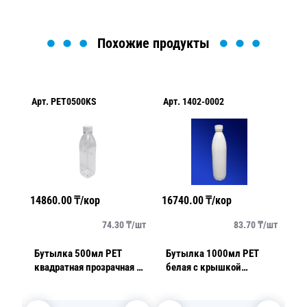
Похожие продукты
Арт.
PET0500KS
Арт.
1402-0002
Ар
14860.00
₸/кор
16740.00
₸/кор
14
/
шт
74.30
₸/
шт
83.70
₸/
шт
Бутылка 500мл PET
Бутылка 1000мл PET
Буты
й
квадратная прозрачная с
белая с крышкой
кр
крышкой диаметр
диаметр горловины
к
р
горловины 3,8см h19см
3,8см h26,8см диаметр
го