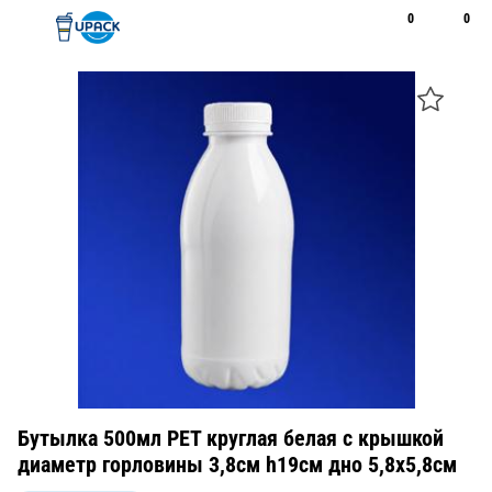
0
0
Рус
Қаз
Открыть поиск
Позвонить
+7 747 094 22 07
Бутылка 500мл PET круглая белая с крышкой
диаметр горловины 3,8см h19см дно 5,8х5,8см