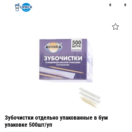
0
0
Рус
Қаз
Открыть поиск
Позвонить
+7 747 094 22 07
Зубочистки отдельно упакованные в бум
упаковке 500шт/уп