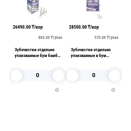
26490.00
₸/кор
28500.00
₸/кор
35
упак
883.00
₸/
упак
570.00
₸/
упак
Зубочистки отдельно
Зубочистки отдельно
З
упакованные бум бамбук
упакованные в бум
о
1000шт/уп
упаковке 500шт/уп
В корзину
В корзину
Посуда для приготовления пищи