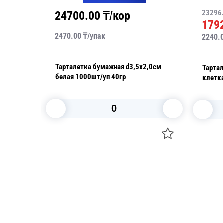
23296
24700.00
₸/кор
179
2470.00
₸/
упак
2240.
Тарталетка бумажная d3,5х2,0см
2,5см
Тарта
белая 1000шт/уп 40гр
0гр
клетка
В корзину
Посуда для приготовления пищи
Свечи
Маски
Уборка и