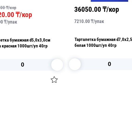
.00
₸/кор
36050.00
₸/кор
20.00
₸/кор
7210.00
₸/
упак
00
₸/
упак
Тарталетка бумажная d7,0х2,
летка бумажная d5,0х3,0см
белая 1000шт/уп 40гр
 красная 1000шт/уп 40гр
В корзину
В корзину
О НАС
 средства для ухода
ДОСТАВКА И ОПЛАТА