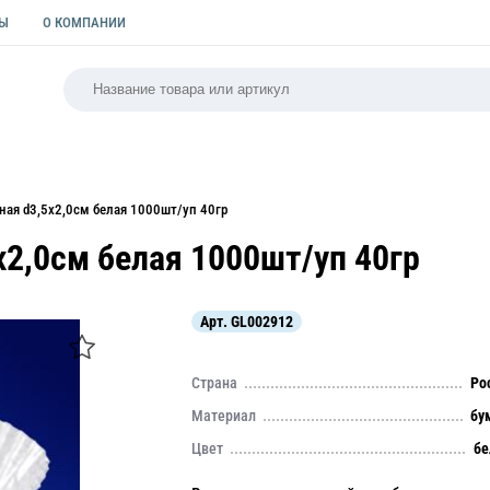
ТЫ
О КОМПАНИИ
РСАЛЬНАЯ
ПАКЕТЫ
ФОРМЫ ДЛЯ ВЫПЕЧКИ
КУЛИ
ная d3,5х2,0см белая 1000шт/уп 40гр
х2,0см белая 1000шт/уп 40гр
Арт.
GL002912
Страна
Ро
Материал
бу
Цвет
бе