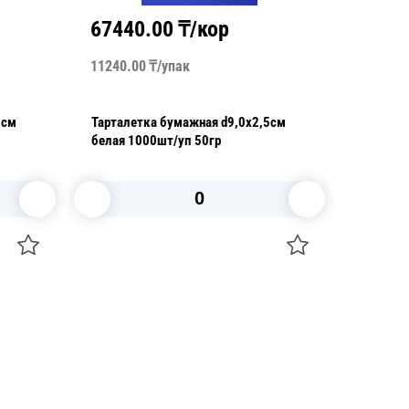
67440.00
₸/кор
2836
11240.00
₸/
упак
7090.00
5см
Тарталетка бумажная d9,0х2,5см
Тартале
белая 1000шт/уп 50гр
10,2х10
1000шт/
В корзину
+7 747 094 22 07
Звоните по телефону