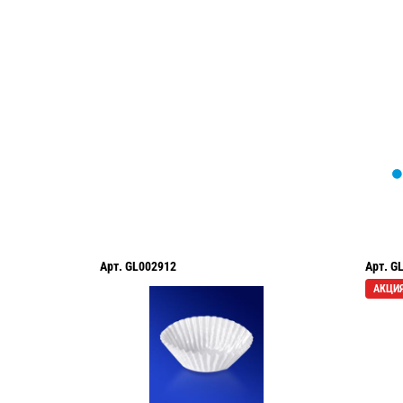
Мы вам перезвоним в течение 1 минут
оформить нужный товар!
Арт.
GL002912
Арт.
G
АКЦИ