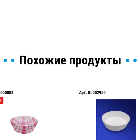
ы и поможем найти или
Похожие продукты
L000803
Арт.
GL002950
Я