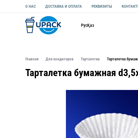
О НАС
ДОСТАВКА И ОПЛАТА
РЕКВИЗИТЫ
КОНТАК
Каталог
Рус
Қаз
ОДНОРАЗОВАЯ ПОСУДА
УПАКОВКА ДЛЯ ЕДЫ УНИВЕ
Главная
Для кондитеров
Тарталетки
Тарталетка бумаж
Тарталетка бумажная d3,5