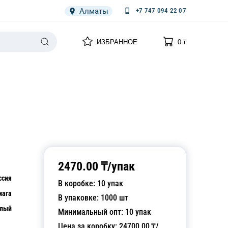
Алматы
+7 747 094 22 07
0
0
ИЗБРАННОЕ
0
₸
НАРИЯ
ПЛЕНКА
СПЕЦОДЕЖДА ОДНОРАЗОВАЯ
2470.00
₸/
упак
ссия
В коробке:
10
упак
мага
В упаковке:
1000
шт
лый
Минимальный опт:
10
упак
Цена за коробку:
24700.00
₸/