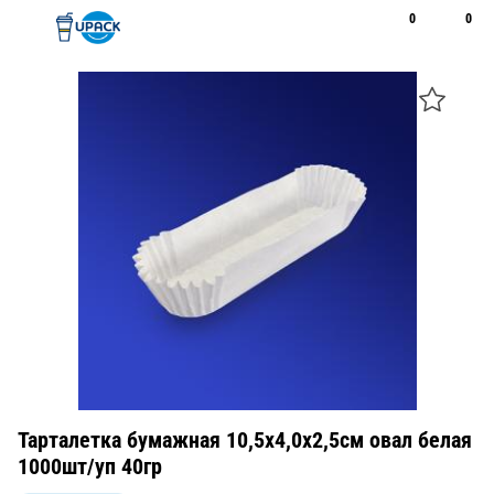
0
0
Рус
Қаз
Открыть поиск
Позвонить
+7 747 094 22 07
Тарталетка бумажная 10,5х4,0х2,5см овал белая
1000шт/уп 40гр