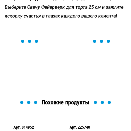
Выберите Свечу Фейерверк для торта 25 см и зажгите
искорку счастья в глазах каждого вашего клиента!
ОСТАВЬТЕ ЗАЯВКУ
Мы вам перезвоним в течение 1 минуты и поможем
найти или оформить нужный товар!
Загрузка формы...
Похожие продукты
Арт.
014952
Арт.
ZZ5740
Ар