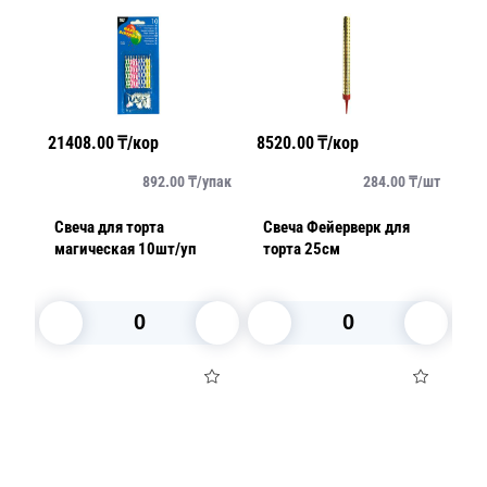
21408.00
₸/кор
8520.00
₸/кор
35
упак
892.00
₸/
упак
284.00
₸/
шт
ца
Свеча для торта
Свеча Фейерверк для
Св
магическая 10шт/уп
торта 25см
М
1
В корзину
В корзину