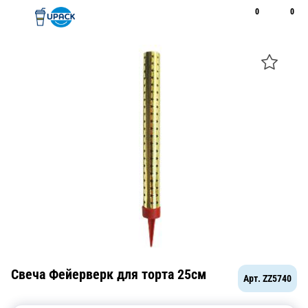
0
0
Рус
Қаз
Открыть поиск
Позвонить
+7 747 094 22 07
Свеча Фейерверк для торта 25см
Арт.
ZZ5740