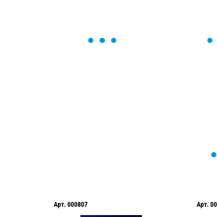
ОСТАВЬТЕ ЗАЯВКУ
Мы вам перезвоним в течение 1 минут
оформить нужный товар!
Арт.
000807
Арт.
00