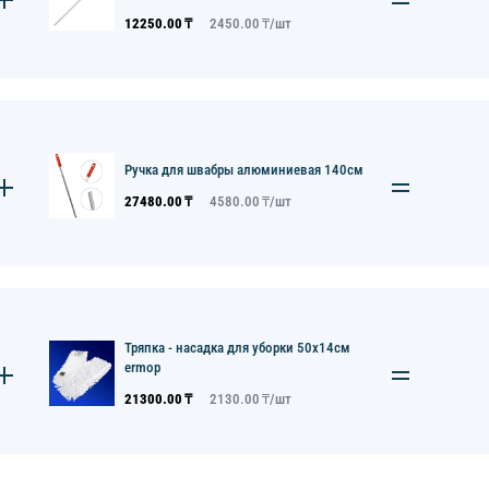
12250.00
₸
2450.00
₸/
шт
Ручка для швабры алюминиевая 140см
27480.00
₸
4580.00
₸/
шт
Тряпка - насадка для уборки 50х14см
ermop
21300.00
₸
2130.00
₸/
шт