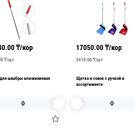
80.00
₸/кор
17050.00
₸/кор
00
₸/
шт
3410.00
₸/
шт
 для швабры алюминиевая
Щетка и совок с ручкой в
ассортименте
В корзину
В корзину