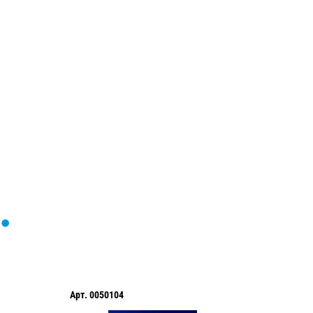
Загрузка
формы...
Арт.
0050104
Арт.
005