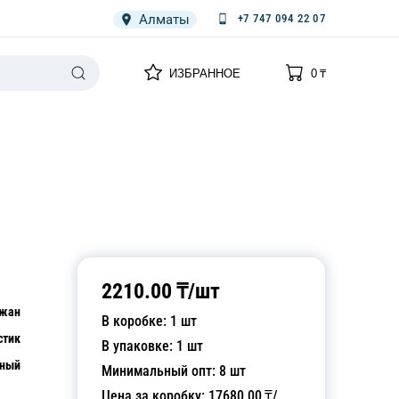
Алматы
+7 747 094 22 07
0
0
ИЗБРАННОЕ
0
₸
НАРИЯ
ПЛЕНКА
СПЕЦОДЕЖДА ОДНОРАЗОВАЯ
2210.00
₸/
шт
йжан
В коробке:
1
шт
стик
В упаковке:
1
шт
тный
Минимальный опт:
8
шт
Цена за коробку:
17680.00
₸/