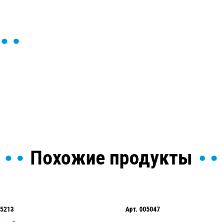
ы и поможем найти или
Похожие продукты
5213
Арт.
005047