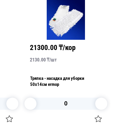
21300.00
₸/кор
1225
2130.00
₸/
шт
2450.00
Тряпка - насадка для уборки
Ручка д
50х14см ermop
140см
В корзину