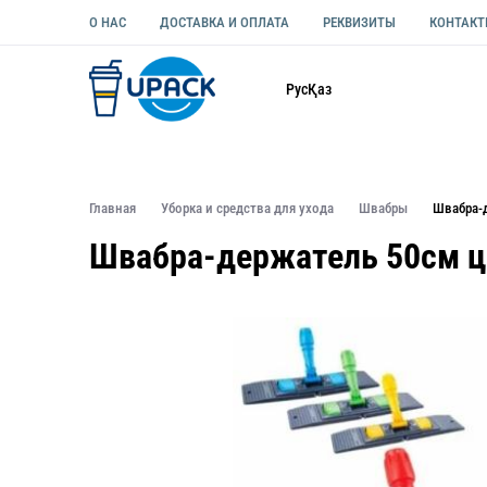
О НАС
ДОСТАВКА И ОПЛАТА
РЕКВИЗИТЫ
КОНТАК
Каталог
Рус
Қаз
ОДНОРАЗОВАЯ ПОСУДА
УПАКОВКА ДЛЯ ЕДЫ УНИВЕ
Главная
Уборка и средства для ухода
Швабры
Швабра-
Швабра-держатель 50см ц