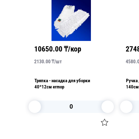
10650.00
₸/кор
274
2130.00
₸/
шт
4580.
Тряпка - насадка для уборки
Ручка
40*12см ermop
140см
В корзину