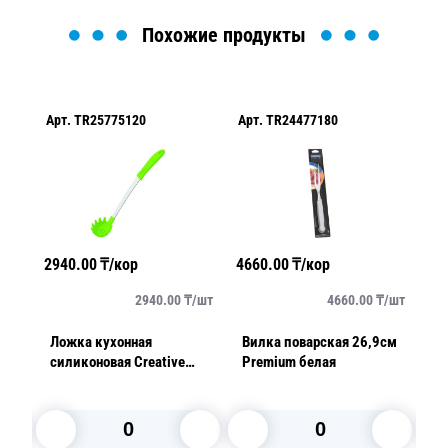
Похожие продукты
Арт.
TR25775120
Арт.
TR24477180
Ар
2940.00
₸/кор
4660.00
₸/кор
67
упак
2940.00
₸/
шт
4660.00
₸/
шт
Ложка кухонная
Вилка поварская 26,9см
На
силиконовая Creative
Premium белая
с
уп
зеленая 37см
1,