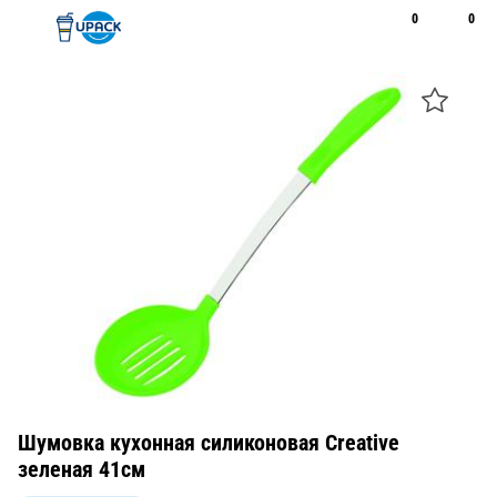
0
0
Рус
Қаз
Открыть поиск
Позвонить
+7 747 094 22 07
Шумовка кухонная силиконовая Creative
зеленая 41см