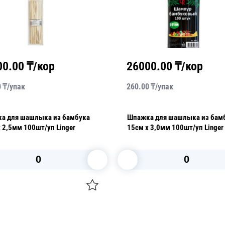
00.00
₸/кор
26000.00
₸/кор
0
₸/
упак
260.00
₸/
упак
а для шашлыка из бамбука
Шпажка для шашлыка из бам
 2,5мм 100шт/уп Linger
15см х 3,0мм 100шт/уп Linger
В корзину
В корзину