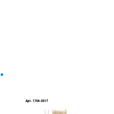
Загрузка
формы...
Арт.
1706-0017
Арт.
170