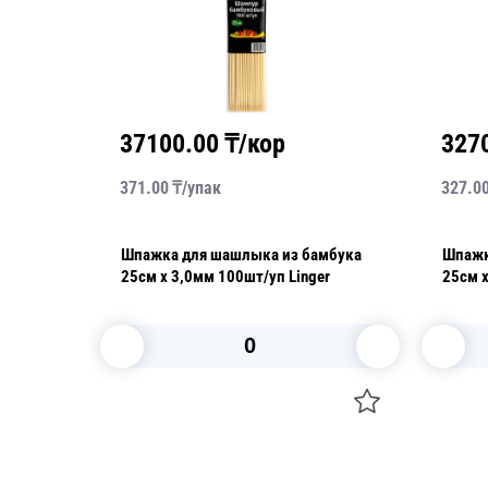
37100.00
₸/кор
327
371.00
₸/
упак
327.0
мбука
Шпажка для шашлыка из бамбука
Шпажк
er
25см х 3,0мм 100шт/уп Linger
25см х
В корзину