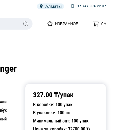
Алматы
+7 747 094 22 07
0
0
ИЗБРАННОЕ
0
₸
НАРИЯ
ПЛЕНКА
СПЕЦОДЕЖДА ОДНОРАЗОВАЯ
nger
327.00
₸/
упак
ссия
В коробке:
100
упак
мбук
В упаковке:
100
шт
ьный
Минимальный опт:
100
упак
Цена за коробку:
32700.00
₸/