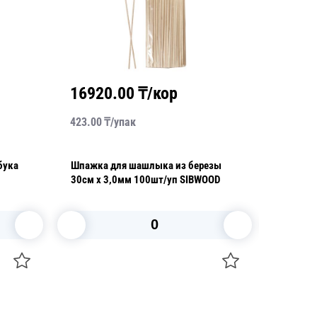
16920.00
₸/кор
2330
423.00
₸/
упак
233.00
₸
бука
Шпажка для шашлыка из березы
Шпажка
30см х 3,0мм 100шт/уп SIBWOOD
20см х 
В корзину