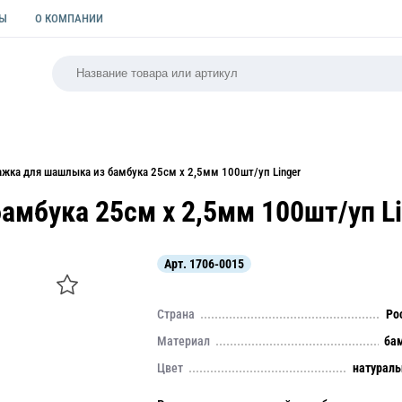
ТЫ
О КОМПАНИИ
РСАЛЬНАЯ
ПАКЕТЫ
ФОРМЫ ДЛЯ ВЫПЕЧКИ
КУЛИ
жка для шашлыка из бамбука 25см х 2,5мм 100шт/уп Linger
мбука 25см х 2,5мм 100шт/уп Li
Арт.
1706-0015
Страна
Ро
Материал
ба
Цвет
натурал