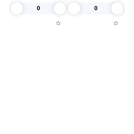
В корзину
В корзину
Посуда для приготовления пищи
Маски
Для кондитеров
TRAMONTINA
Свечи
Уборка и средства для ухода
Товары для праздника