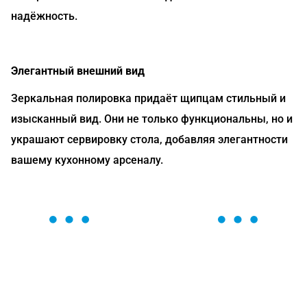
надёжность.
Элегантный внешний вид
Зеркальная полировка придаёт щипцам стильный и
изысканный вид. Они не только функциональны, но и
украшают сервировку стола, добавляя элегантности
вашему кухонному арсеналу.
ОСТАВЬТЕ ЗАЯВКУ
Мы вам перезвоним в течение 1 минуты и поможем
найти или оформить нужный товар!
Загрузка формы...