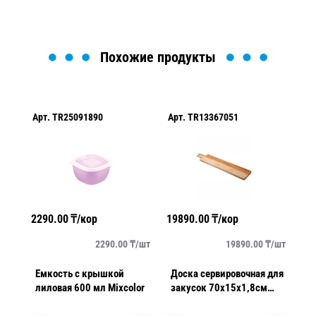
Похожие продукты
Арт.
TR25091890
Арт.
TR13367051
Ар
2290.00
₸/кор
19890.00
₸/кор
32
/
шт
2290.00
₸/
шт
19890.00
₸/
шт
й
Емкость с крышкой
Доска сервировочная для
Л
лиловая 600 мл Mixcolor
закусок 70х15х1,8см
си
Belem Churrasco
Cr