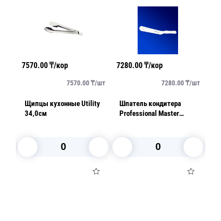
7570.00
₸/кор
7280.00
₸/кор
75
/
шт
7570.00
₸/
шт
7280.00
₸/
шт
ь
Щипцы кухонные Utility
Шпатель кондитера
К
34,0см
Professional Master
Pr
36,7см
1
В корзину
В корзину