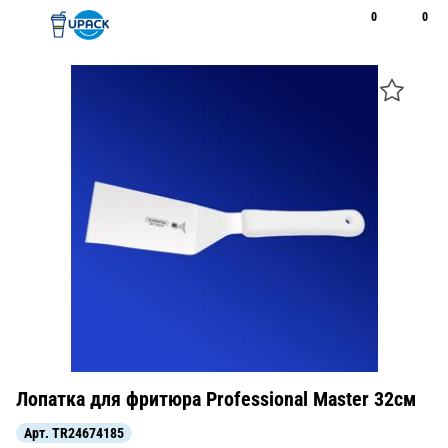
0
0
Рус
Қаз
Открыть поиск
Позвонить
+7 747 094 22 07
Лопатка для фритюра Professional Master 32см
Арт.
TR24674185