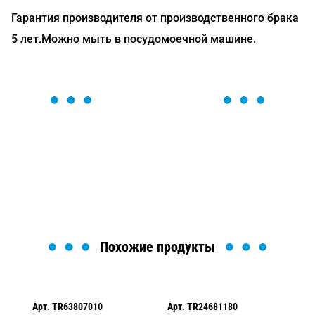
Гарантия производителя от производственного брака
5 лет.Можно мыть в посудомоечной машине.
ОСТАВЬТЕ ЗАЯВКУ
Мы вам перезвоним в течение 1 минуты и поможем
найти или оформить нужный товар!
Загрузка формы...
Похожие продукты
Арт.
TR63807010
Арт.
TR24681180
Ар