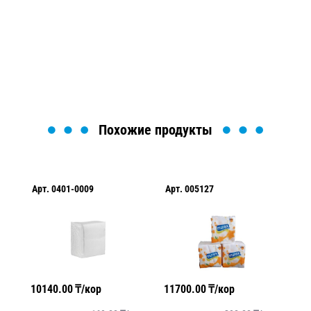
Мы вам перезвоним в течение 1 минуты и поможем
найти или оформить нужный товар!
Загрузка формы...
Похожие продукты
Арт.
0401-0009
Арт.
005127
Ар
10140.00
₸/кор
11700.00
₸/кор
20