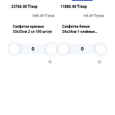
23760.00
₸/кор
11880.00
₸/кор
18
упак
1980.00
₸/
упак
198.00
₸/
упак
Салфетки красные
Салфетки белые
Са
33х33см 2 сл 100 шт/уп
24х24см 1-слойные
33
100шт/уп
с
В корзину
В корзину
Посуда для приготовления пищи
Маски
Для кондитеров