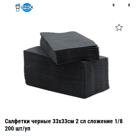
0
0
Рус
Қаз
Открыть поиск
Позвонить
+7 747 094 22 07
Салфетки черные 33х33см 2 сл сложение 1/8
200 шт/уп