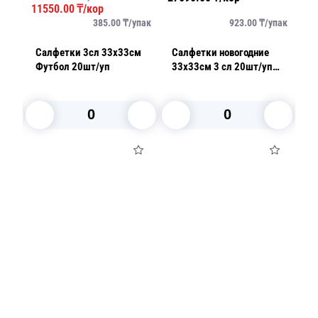
11550.00
₸/кор
11
упак
385.00
₸/
упак
923.00
₸/
упак
Салфетки 3сл 33х33см
Салфетки новогодние
С
Футбол 20шт/уп
33х33см 3 сл 20шт/уп
Ф
орт
Праздничный натюрморт
серебро
В корзину
В корзину
Посуда для приготовления пищи
Маски
Для кондитеров
TRAMONTINA