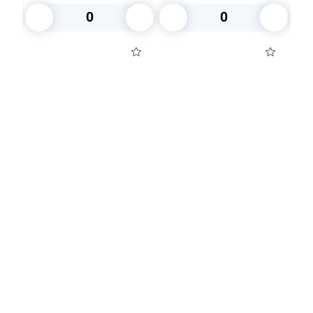
В корзину
В корзину
Посуда для приготовления пищи
Маски
Для кондитеров
TRAMONTINA
Свечи
Уборка и средства для ухода
Товары для праздника
Вакансии компании