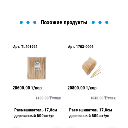
Похожие продукты
Арт.
TL401924
Арт.
1703-0006
Ар
28600.00
₸/кор
20800.00
₸/кор
29
упак
1430.00
₸/
упак
1040.00
₸/
упак
Размешиватель 17,8см
Размешиватель 17,8см
Р
деревянный 500шт/уп
деревянный 500шт/уп
д
и
у