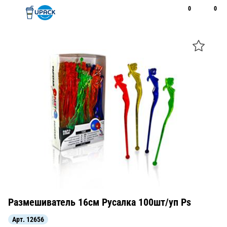
0
0
Рус
Қаз
Открыть поиск
Позвонить
+7 747 094 22 07
Размешиватель 16см Русалка 100шт/уп Ps
Арт.
12656