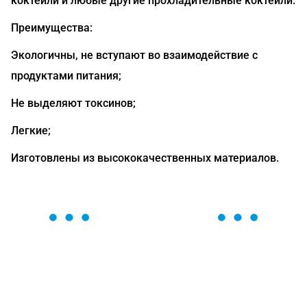
коктейли и любые другие прохладительные коктейли.
Преимущества:
Экологичны, не вступают во взаимодействие с
продуктами питания;
Не выделяют токсинов;
Легкие;
Изготовлены из высококачественных материалов.
ОСТАВЬТЕ ЗАЯВКУ
Мы вам перезвоним в течение 1 минуты и поможем
найти или оформить нужный товар!
Загрузка формы...