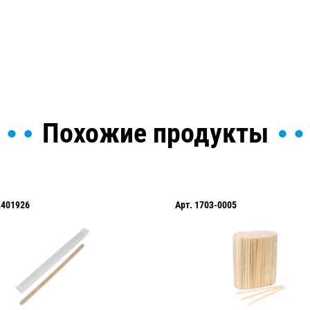
ы и поможем найти или
Похожие продукты
L401926
Арт.
1703-0005