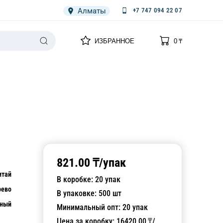
Алматы
+7 747 094 22 07
0
0
ИЗБРАННОЕ
0
₸
НАРИЯ
ПЛЕНКА
СПЕЦОДЕЖДА ОДНОРАЗОВАЯ
821.00
₸/
упак
итай
В коробке:
20
упак
рево
В упаковке:
500
шт
ьный
Минимальный опт:
20
упак
Цена за коробку:
16420.00
₸/