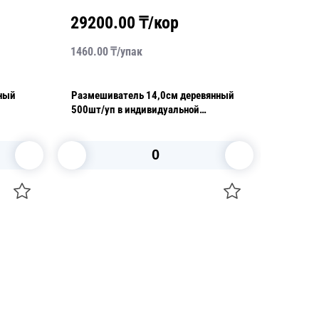
29200.00
₸/кор
2860
1460.00
₸/
упак
1430.00
Размешиватель 14,0см деревянный
Размешиват
500шт/уп в индивидуальной
500шт/
упаковке
В корзину
+7 747 094 22 07
Звоните по телефону