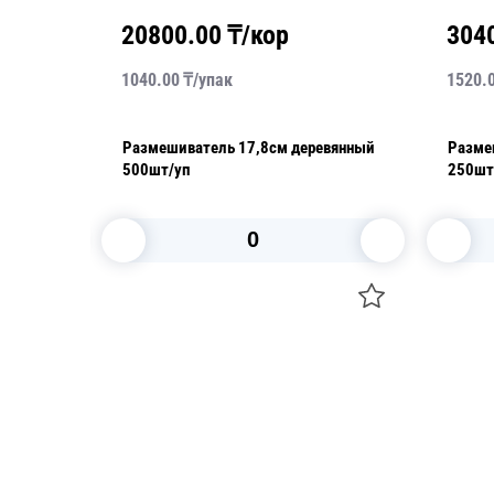
20800.00
₸/кор
304
1040.00
₸/
упак
1520.
Размешиватель 17,8см деревянный
Разме
500шт/уп
250шт
упако
В корзину
Посуда для приготовления пищи
Свечи
Маски
Уборка и