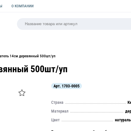
ТЫ
О КОМПАНИИ
РСАЛЬНАЯ
ПАКЕТЫ
ФОРМЫ ДЛЯ ВЫПЕЧКИ
КУЛИ
атель 14см деревянный 500шт/уп
вянный 500шт/уп
Арт.
1703-0005
Страна
К
Материал
де
Цвет
натурал