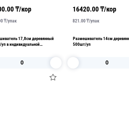
00.00
₸/кор
16420.00
₸/кор
00
₸/
упак
821.00
₸/
упак
шиватель 17,8см деревянный
Размешиватель 14см деревянный
/уп в индивидуальной
500шт/уп
вке
В корзину
В корзину
О НАС
 средства для ухода
ДОСТАВКА И ОПЛАТА