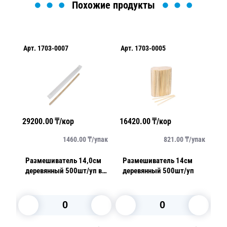
Похожие продукты
Арт.
1703-0007
Арт.
1703-0005
Ар
29200.00
₸/кор
16420.00
₸/кор
20
упак
1460.00
₸/
упак
821.00
₸/
упак
Размешиватель 14,0см
Размешиватель 14см
Р
деревянный 500шт/уп в
деревянный 500шт/уп
индивидуальной
упаковке