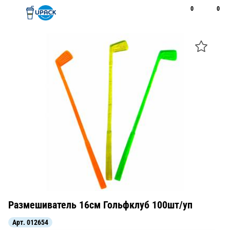
0
0
Рус
Қаз
Открыть поиск
Позвонить
+7 747 094 22 07
Размешиватель 16см Гольфклуб 100шт/уп
Арт.
012654