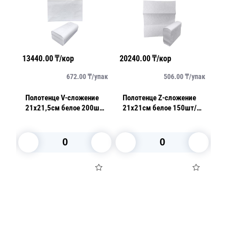
13440.00
₸/кор
20240.00
₸/кор
16
упак
672.00
₸/
упак
506.00
₸/
упак
3сл
Полотенце V-сложение
Полотенце Z-сложение
П
уп
21х21,5см белое 200шт/
21х21см белое 150шт/уп
2
уп
150шт/уп
В корзину
В корзину