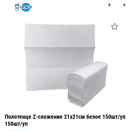
0
0
Рус
Қаз
Открыть поиск
Позвонить
+7 747 094 22 07
Полотенце Z-сложение 21х21см белое 150шт/уп
150шт/уп