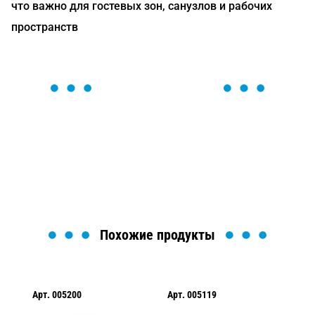
что важно для гостевых зон, санузлов и рабочих
пространств
ОСТАВЬТЕ ЗАЯВКУ
Мы вам перезвоним в течение 1 минуты и поможем
найти или оформить нужный товар!
Загрузка формы...
Похожие продукты
Арт.
005200
Арт.
005119
Ар