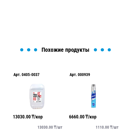
Мы вам перезвоним в течение 1 минуты и поможем
найти или оформить нужный товар!
Загрузка формы...
Похожие продукты
Арт.
0405-0037
Арт.
000939
Ар
13030.00
₸/кор
6660.00
₸/кор
16
/
шт
13030.00
₸/
шт
1110.00
₸/
шт