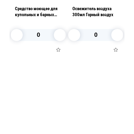
ган
Средство моющее для
Освежитель воздуха
М
купольных и барных
300мл Горный воздух
P
посудомоечных машин
PRIMA WASH LIGHT 11,6
кг ПНД
В корзину
В корзину
Посуда для приготовления пищи
Маски
Для кондитеров
TRAMONTINA
Свечи