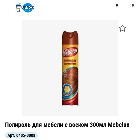
0
0
Рус
Қаз
Открыть поиск
Позвонить
+7 747 094 22 07
Полироль для мебели с воском 300мл Mebelux
Арт.
0405-0008