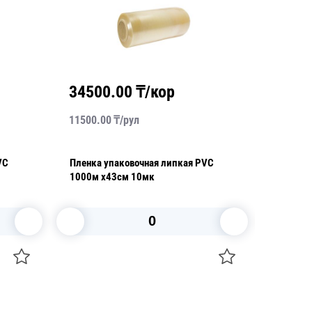
34500.00
₸/кор
1600
11500.00
₸/
рул
4000.00
VC
Пленка упаковочная липкая PVC
Пленка 
1000м х43см 10мк
500м х4
В корзину