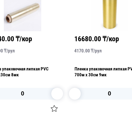
40.00
₸/кор
16680.00
₸/кор
00
₸/
рул
4170.00
₸/
рул
а упаковочная липкая PVC
Пленка упаковочная липкая P
х30см 8мк
700м х 30см 9мк
В корзину
В корзину