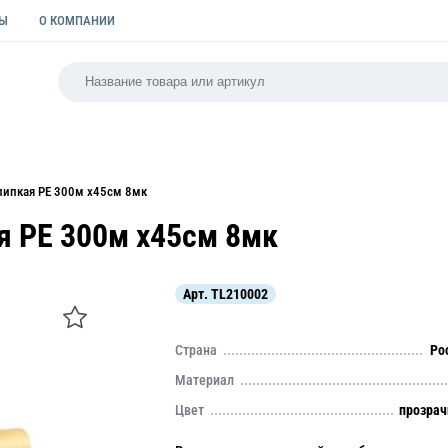
ТЫ
О КОМПАНИИ
РСАЛЬНАЯ
ПАКЕТЫ
ФОРМЫ ДЛЯ ВЫПЕЧКИ
КУЛИ
липкая PE 300м х45см 8мк
я PE 300м х45см 8мк
Арт.
TL210002
Страна
Ро
Материал
Цвет
прозра