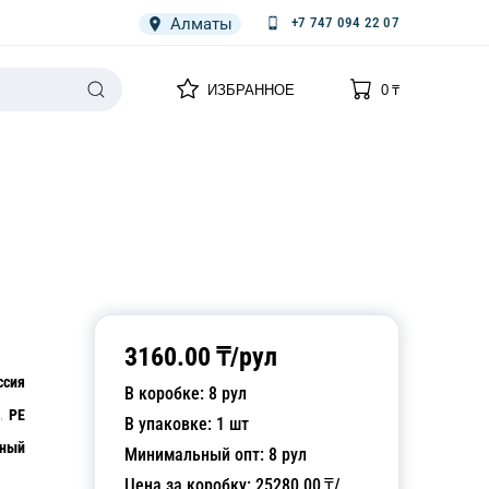
Алматы
+7 747 094 22 07
0
0
ИЗБРАННОЕ
0
₸
НАРИЯ
ПЛЕНКА
СПЕЦОДЕЖДА ОДНОРАЗОВАЯ
3160.00
₸/
рул
ссия
В коробке:
8
рул
PE
В упаковке:
1
шт
чный
Минимальный опт:
8
рул
Цена за коробку:
25280.00
₸/