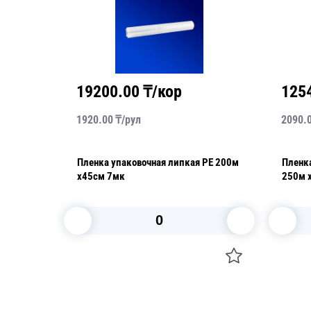
19200.00
₸/кор
125
1920.00
₸/
рул
2090.
 PVC
Пленка упаковочная липкая PE 200м
Пленк
х45см 7мк
250м 
В корзину