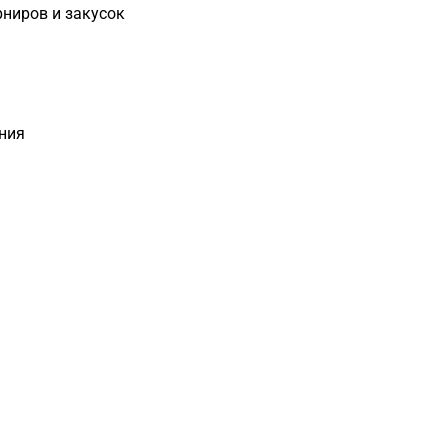
рниров и закусок
ания
Загрузка
формы...