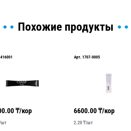
Похожие продукты
L416001
Арт.
1707-0005
00.00
₸/кор
6600.00
₸/кор
/
шт
2.20
₸/
шт