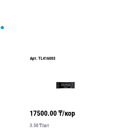
Арт.
TL416003
Арт.
112
17500.00
₸/кор
1800
3.50
₸/
шт
6.00
₸/