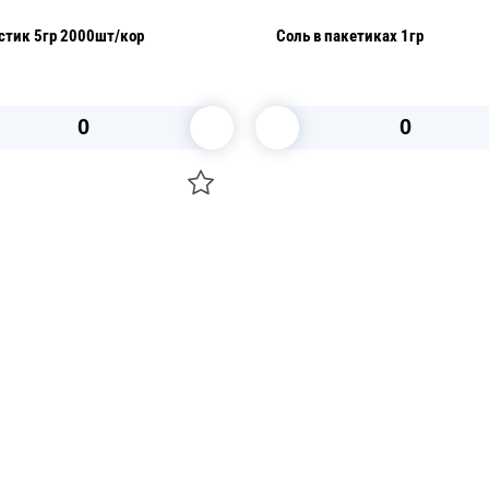
Сахар стик 5гр 2000шт/кор
Соль в пакетиках 1гр
В корзину
В корзину
О НАС
 средства для ухода
ДОСТАВКА И ОПЛАТА
ля праздника
РЕКВИЗИТЫ
 компании
КОНТАКТЫ
О КОМПАНИИ