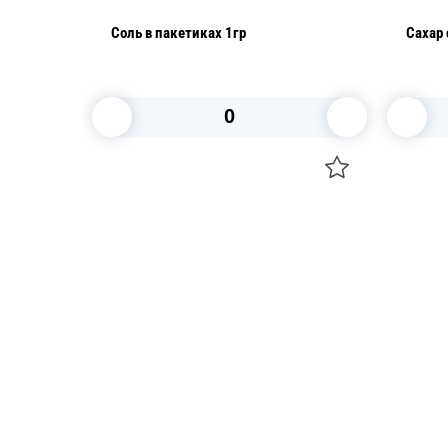
Соль в пакетиках 1гр
В корзину
Посуда для приготовления пищи
Свечи
Маски
Уборка и
Для кондитеров
Товары д
TRAMONTINA
Вакансии