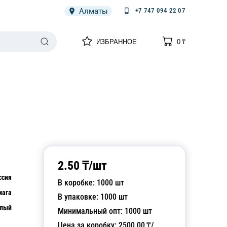
Алматы
+7 747 094 22 07
0
0
ИЗБРАННОЕ
0
₸
НАРИЯ
ПЛЕНКА
СПЕЦОДЕЖДА ОДНОРАЗОВАЯ
2.50
₸/
шт
ссия
В коробке:
1000
шт
мага
В упаковке:
1000
шт
лый
Минимальный опт:
1000
шт
Цена за коробку:
2500.00
₸/