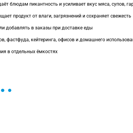
аёт блюдам пикантность и усиливает вкус мяса, супов, га
ает продукт от влаги, загрязнений и сохраняет свежесть
или добавлять в заказы при доставке еды
ов, фастфуда, кейтеринга, офисов и домашнего использов
ния в отдельных ёмкостях
ы и поможем найти или