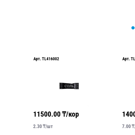
Арт.
TL416002
Арт.
T
11500.00
₸/кор
140
2.30
₸/
шт
7.00
₸