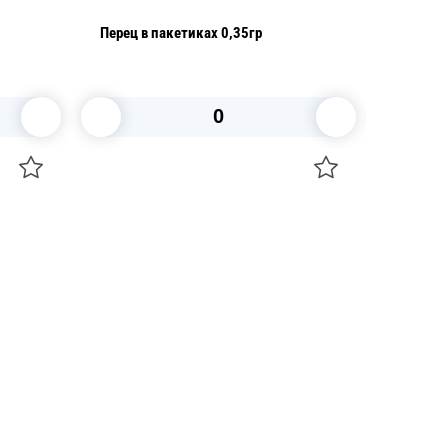
Перец в пакетиках 0,35гр
В корзину
+7 747 094 22 07
Звоните по телефону
+7 708 861 37 08
Пишите в telegram