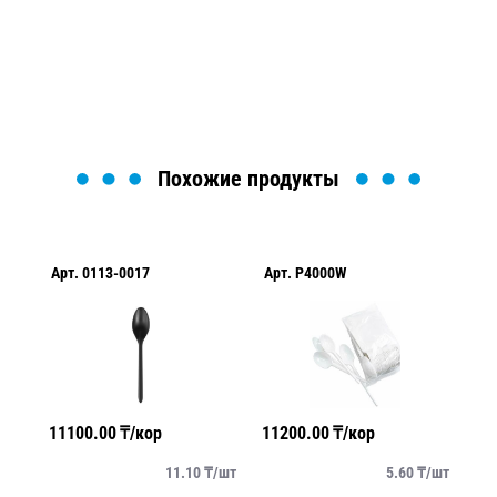
найти или оформить нужный товар!
Загрузка формы...
Похожие продукты
Арт.
0113-0017
Арт.
P4000W
Ар
11100.00
₸/кор
11200.00
₸/кор
10
/
шт
11.10
₸/
шт
5.60
₸/
шт