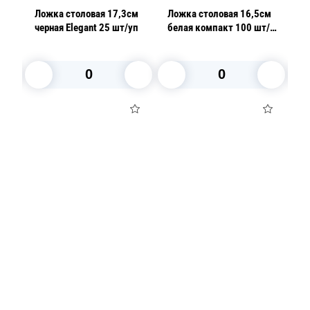
см
Ложка столовая 17,3см
Ложка столовая 16,5см
Л
уп
черная Elegant 25 шт/уп
белая компакт 100 шт/
п
уп
5
В корзину
В корзину
Посуда для приготовления пищи
Маски
Для кондитеров
TRAMONTINA
Свечи