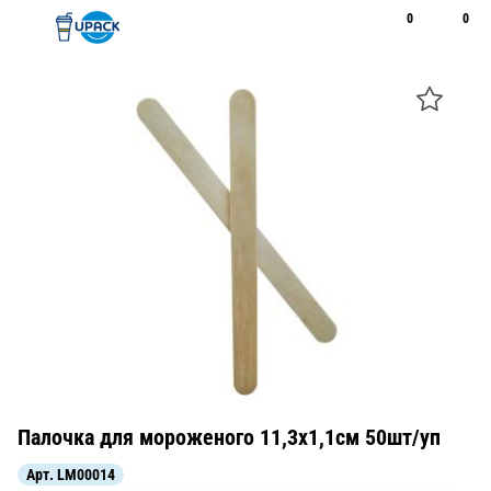
0
0
Рус
Қаз
Открыть поиск
Позвонить
+7 747 094 22 07
Палочка для мороженого 11,3х1,1см 50шт/уп
Арт.
LM00014