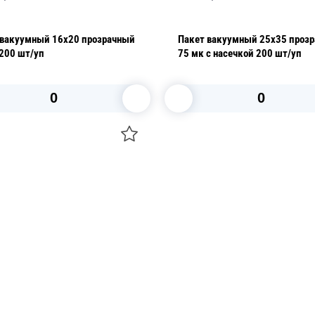
 вакуумный 16х20 прозрачный
Пакет вакуумный 25х35 проз
75 мк 200 шт/уп
75 мк с насечкой 200 шт/уп
В корзину
В корзину
О НАС
 средства для ухода
ДОСТАВКА И ОПЛАТА
ля праздника
РЕКВИЗИТЫ
 компании
КОНТАКТЫ
О КОМПАНИИ