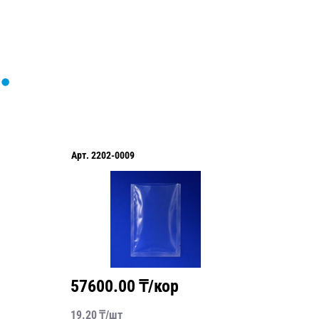
Арт.
2202-0009
Арт.
220
57600.00
₸/кор
8988
19.20
₸/
шт
74.90
₸/