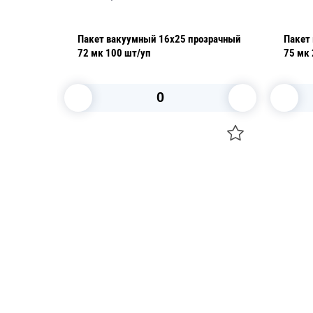
Пакет вакуумный 16х25 прозрачный
Пакет
72 мк 100 шт/уп
В корзину
Посуда для приготовления пищи
Свечи
Маски
Уборка и
Для кондитеров
Товары д
TRAMONTINA
Вакансии