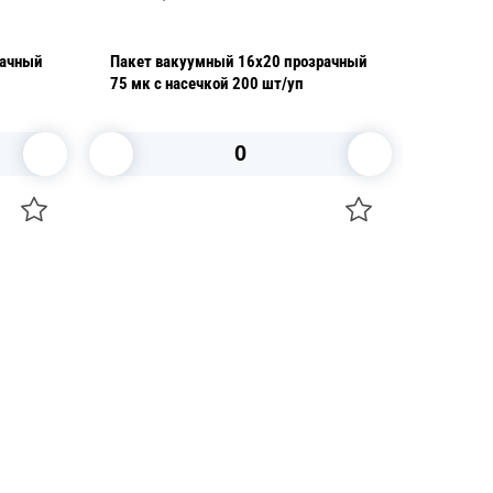
рачный
Пакет вакуумный 16х20 прозрачный
Пакет б
75 мк с насечкой 200 шт/уп
25х30с
В корзину
+7 747 094 22 07
Звоните по телефону
+7 708 861 37 08
Пишите в telegram