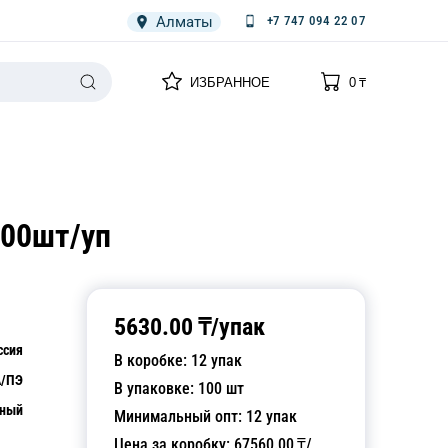
Алматы
+7 747 094 22 07
0
0
ИЗБРАННОЕ
0
₸
НАРИЯ
ПЛЕНКА
СПЕЦОДЕЖДА ОДНОРАЗОВАЯ
100шт/уп
5630.00
₸/
упак
ссия
В коробке:
12
упак
/ПЭ
В упаковке:
100
шт
чный
Минимальный опт:
12
упак
Цена за коробку:
67560.00
₸/