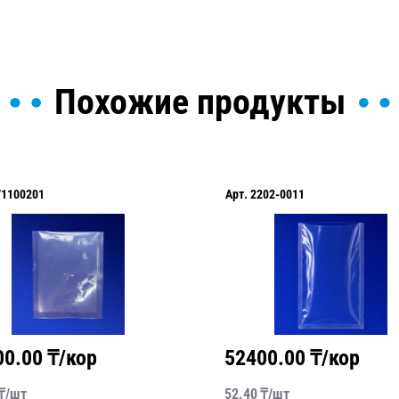
Похожие продукты
V1100201
Арт.
2202-0011
00.00
₸/кор
52400.00
₸/кор
₸/
шт
52.40
₸/
шт