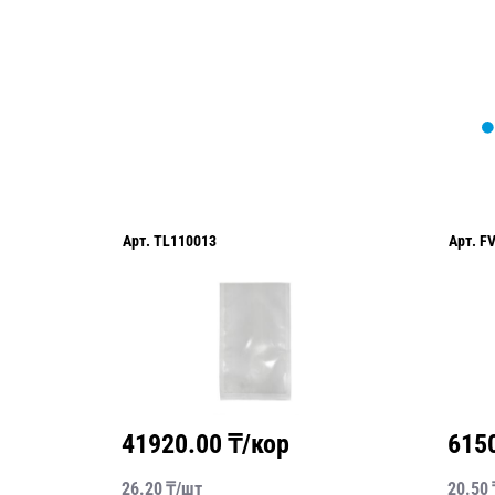
Арт.
TL110013
Арт.
F
41920.00
₸/кор
615
26.20
₸/
шт
20.50