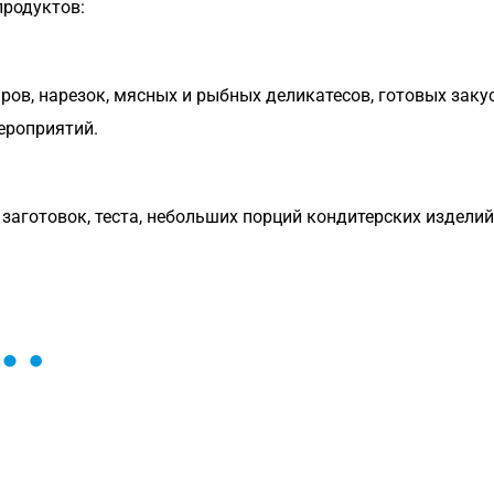
продуктов:
ров, нарезок, мясных и рыбных деликатесов, готовых зак
ероприятий.
аготовок, теста, небольших порций кондитерских изделий,
ы и поможем найти или