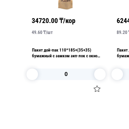
00
₸/кор
62440.00
₸/кор
89.20
₸/
шт
пак 110*185+(35+35)
Пакет дой-пак 150*240+(45+45)
 замком зип-лок с окном
бумажный с замком зип-лок с окно
140мм 100
корзину
В корзину
Посуда для приготовления пищи
Свечи