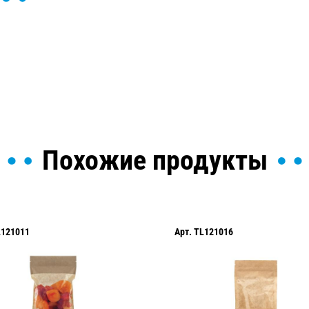
ы и поможем найти или
Похожие продукты
Арт.
TL121016
Арт.
TL120005