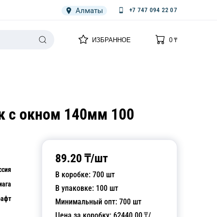
Алматы
+7 747 094 22 07
0
0
ИЗБРАННОЕ
0
₸
НАРИЯ
ПЛЕНКА
СПЕЦОДЕЖДА ОДНОРАЗОВАЯ
к с окном 140мм 100
89.20
₸/
шт
ссия
В коробке:
700
шт
мага
В упаковке:
100
шт
рафт
Минимальный опт:
700
шт
Цена за коробку:
62440.00
₸/