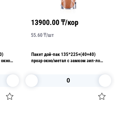
0
₸/кор
23520.00
₸/кор
33.60
₸/
шт
к 135*225+(40+40)
Пакет дой-пак 105*150+(30+30)
етал с замком зип-лок
прозр окно/метал с замком зип-лок
108 мкм
орзину
В корзину
+7 747 094 22 07