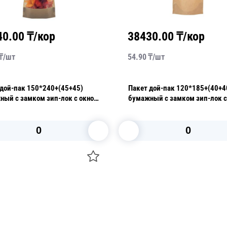
38430.00
₸/кор
13900.0
54.90
₸/
шт
55.60
₸/
шт
Пакет дой-пак 120*185+(40+40)
Пакет дой-па
м
бумажный с замком зип-лок с окном
прозр окно/м
90мм
108 мкм
В корзину
В к
О НАС