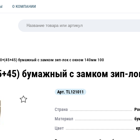
ТЫ
О КОМПАНИИ
РСАЛЬНАЯ
ПАКЕТЫ
ФОРМЫ ДЛЯ ВЫПЕЧКИ
КУЛИ
40+(45+45) бумажный с замком зип-лок с окном 140мм 100
5+45) бумажный с замком зип-ло
Арт.
TL121011
Страна
Ро
Материал
бу
Цвет
к