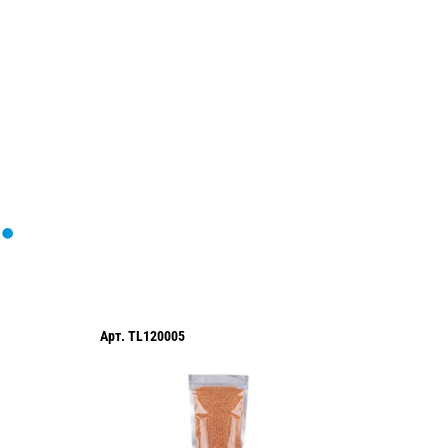
формы...
Арт.
TL120004