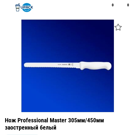
0
0
Рус
Қаз
Открыть поиск
Позвонить
+7 747 094 22 07
Нож Professional Master 305мм/450мм
заостренный белый