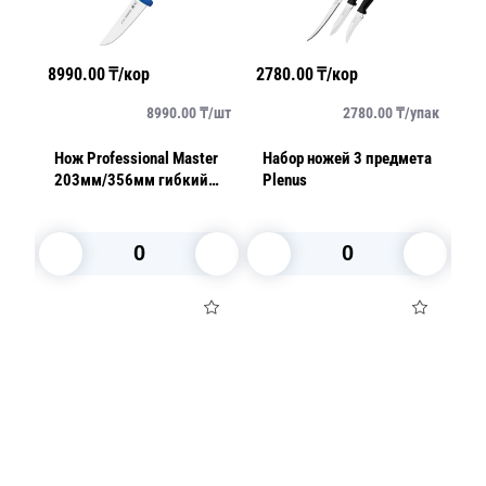
8990.00
₸/кор
2780.00
₸/кор
58
/
шт
8990.00
₸/
шт
2780.00
₸/
упак
Нож Professional Master
Набор ножей 3 предмета
Но
ный
203мм/356мм гибкий
Plenus
1
синий
В корзину
В корзину
Посуда для приготовления пищи