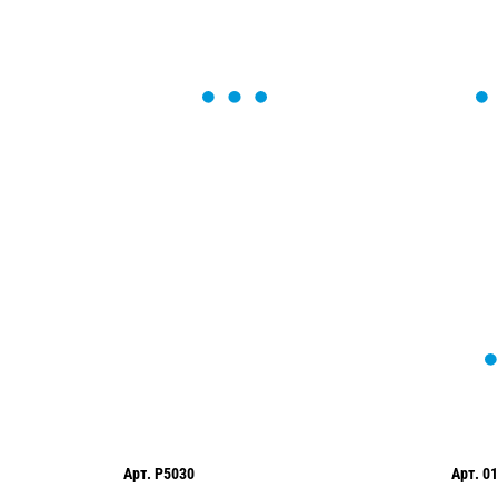
ОСТАВЬТЕ ЗАЯВКУ
Мы вам перезвоним в течение 1 минут
оформить нужный товар!
Арт.
P5030
Арт.
01