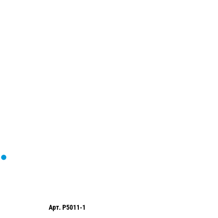
Загрузка
формы...
Арт.
P5011-1
Арт.
P50