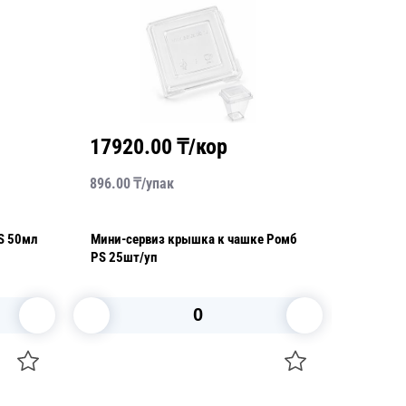
17920.00
₸/кор
4380
896.00
₸/
упак
1460.00
S 50мл
Мини-сервиз крышка к чашке Ромб
Мини-сер
PS 25шт/уп
уп
В корзину