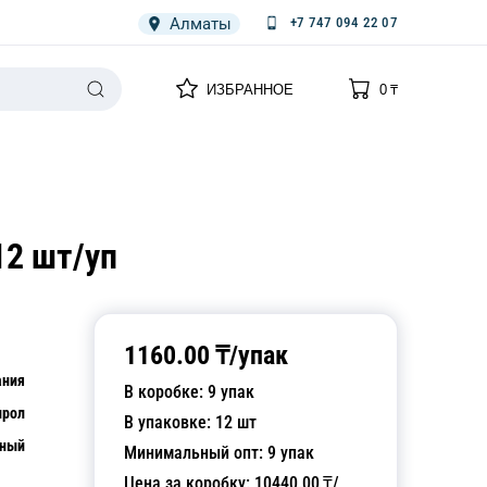
Алматы
+7 747 094 22 07
0
0
ИЗБРАННОЕ
0
₸
НАРИЯ
ПЛЕНКА
СПЕЦОДЕЖДА ОДНОРАЗОВАЯ
12 шт/уп
1160.00
₸/
упак
ания
В коробке:
9
упак
ирол
В упаковке:
12
шт
чный
Минимальный опт:
9
упак
Цена за коробку:
10440.00
₸/