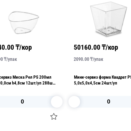
40.00
₸/кор
50160.00
₸/кор
00
₸/
упак
2090.00
₸/
упак
виз Миска Рел PS 200мл
Мини-сервиз форма Квадрат P
см 12шт/уп 288шт/
5,0х5,0х4,5см 24шт/уп
т 5067
В корзину
В корзину