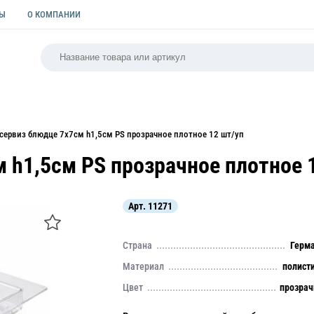
ТЫ
О КОМПАНИИ
РСАЛЬНАЯ
ПАКЕТЫ
ФОРМЫ ДЛЯ ВЫПЕЧКИ
КУЛИ
сервиз блюдце 7х7см h1,5см PS прозрачное плотное 12 шт/уп
 h1,5см PS прозрачное плотное 
Арт.
11271
Страна
Герм
Материал
полист
Цвет
прозра