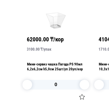
62000.00
₸/кор
410
3100.00
₸/
упак
1710.
20мл
Мини-сервиз чашка Пагода PS 90мл
Мини-сер
6,2х6,2см h5,0см 25шт/уп 20уп/кор
10,3х10,0см h4,8
кор ар
В корзину