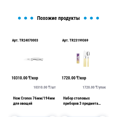
Похожие продукты
Арт.
TR24070003
Арт.
TR23199369
Ар
10310.00
₸/кор
1720.00
₸/кор
62
упак
10310.00
₸/
шт
1720.00
₸/
упак
Нож Cronos 76мм/194мм
Набор столовых
Ви
для овощей
приборов 3 предмета
о
New Color бежевый 3 шт/
уп