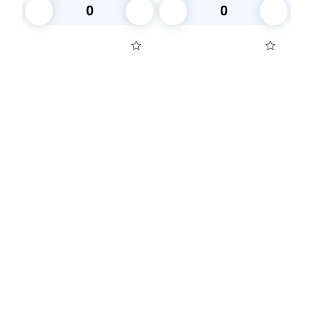
В корзину
В корзину
Посуда для приготовления пищи
Маски
Для кондитеров
TRAMONTINA
Свечи
Уборка и средства для ухода
Товары для праздника
Вакансии компании