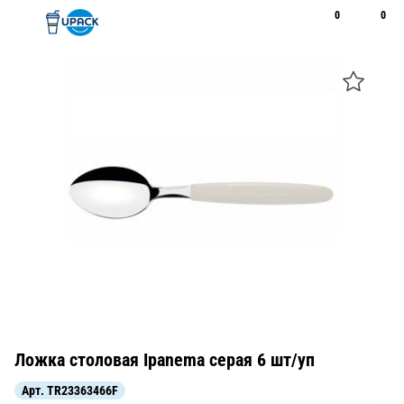
0
0
Рус
Қаз
Открыть поиск
Позвонить
+7 747 094 22 07
Ложка столовая Ipanema серая 6 шт/уп
Арт.
TR23363466F