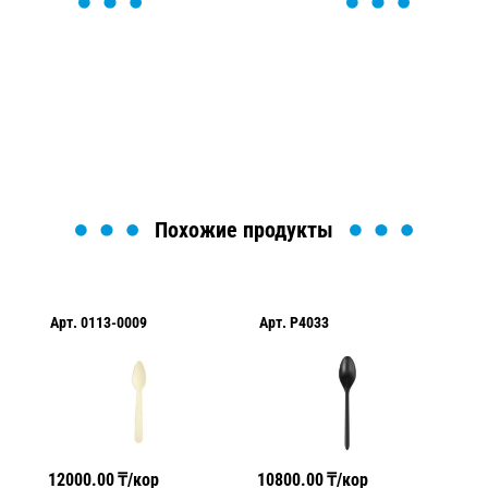
ОСТАВЬТЕ ЗАЯВКУ
Мы вам перезвоним в течение 1 минуты и поможем
найти или оформить нужный товар!
Загрузка формы...
Похожие продукты
Арт.
0113-0009
Арт.
P4033
Ар
12000.00
₸/кор
10800.00
₸/кор
23