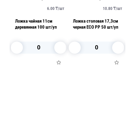
/
шт
6.00
₸/
шт
10.80
₸/
шт
Ложка чайная 11см
Ложка столовая 17,3см
Л
деревянная 100 шт/уп
черная ECO PP 50 шт/уп
че
уп
В корзину
В корзину
Посуда для приготовления пищи
Маски
Для кондитеров
TRAMONTINA