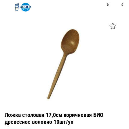
0
0
Рус
Қаз
Открыть поиск
Позвонить
+7 747 094 22 07
Ложка столовая 17,0см коричневая БИО
древесное волокно 10шт/уп